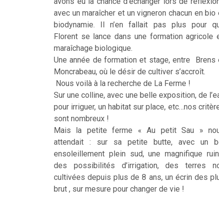
avons eu la chance d’échanger lors de réflexio
avec un maraîcher et un vigneron chacun en bio 
biodynamie. Il n’en fallait pas plus pour q
Florent se lance dans une formation agricole 
maraîchage biologique.
Une année de formation et stage, entre Brens 
Moncrabeau, où le désir de cultiver s’accroît.
Nous voilà à la recherche de La Ferme !
Sur une colline, avec une belle exposition, de l’e
pour irriguer, un habitat sur place, etc…nos critèr
sont nombreux !
Mais la petite ferme « Au petit Sau » no
attendait : sur sa petite butte, avec un b
ensoleillement plein sud, une magnifique ruin
des possibilités d’irrigation, des terres n
cultivées depuis plus de 8 ans, un écrin des pl
brut , sur mesure pour changer de vie !