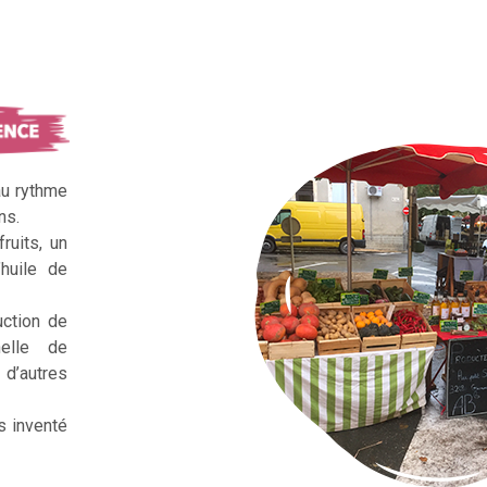
au rythme
ns.
ruits, un
huile de
uction de
nelle de
d’autres
s inventé