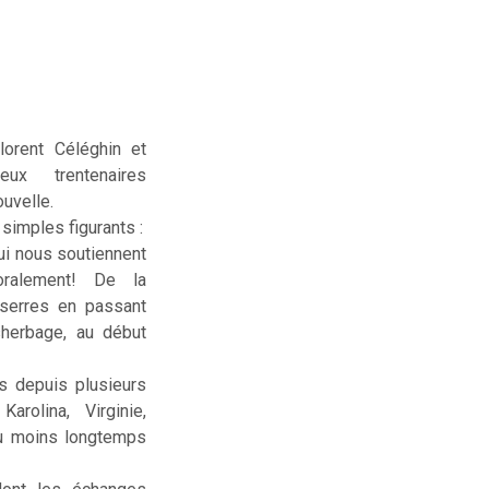
lorent Céléghin et
deux trentenaires
uvelle.
simples figurants :
ui nous soutiennent
ralement! De la
serres en passant
sherbage, au début
us depuis plusieurs
rolina, Virginie,
ou moins longtemps