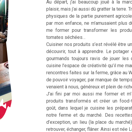
Au départ, j’ai beaucoup joué à la ma
plaisir, mais j’ai aussi dû gratter la terre
physiques de la partie purement agricole
par mon enfance, ne m’amusaient plus d
me former pour transformer les produ
tomates séchées…
Cuisiner nos produits s’est révélé être une
découvrir, tout à apprendre. Le potager 
gourmands toujours ravis de jouer les 
cuisine l’espace de créativité qu’il me m
rencontres faites sur la ferme, grâce au 
de pouvoir voyager, par manque de temp
venaient à nous, généreux et plein de ric
J’ai fini par moi aussi me former et m’
produits transformés et créer un food
goût, dans lequel je cuisine les prépar
notre ferme et du marché. Des recette
d’exception, un lieu (la place du marché
retrouver, échanger, flâner. Ainsi est née 