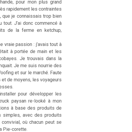
rchande, pour mon plus grand
. Très rapidement les contraintes
, que je connaissais trop bien
u tout. J’ai donc commencé à
its de la ferme en ketchup,
 vraie passion : j’avais tout à
était à portée de main et les
cobayes. Je trouvais dans la
anquait. Je me suis nourrie des
Woofing et sur le marché. Faute
s et de moyens, les voyageurs
hesses.
installer pour développer les
-truck paysan re-looké à mon
ations à base des produits de
s simples, avec des produits
) convivial, où chacun peut se
La Pie-corette.