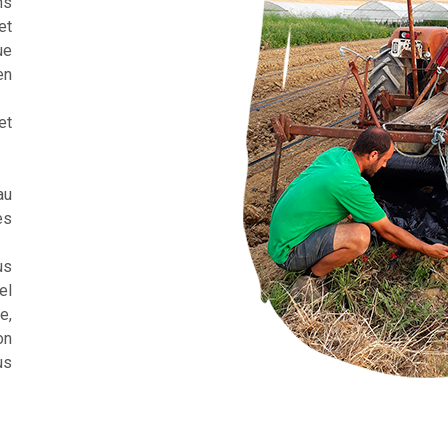
ns
et
ue
en
et
au
es
us
el
e,
on
us