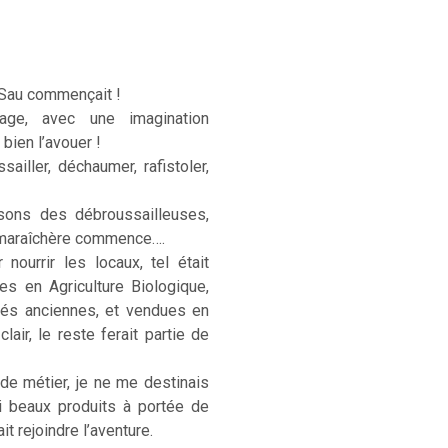
 Sau commençait !
age, avec une imagination
 bien l’avouer !
sailler, déchaumer, rafistoler,
sons des débroussailleuses,
e maraîchère commence….
ourrir les locaux, tel était
ées en Agriculture Biologique,
étés anciennes, et vendues en
lair, le reste ferait partie de
 de métier, je ne me destinais
si beaux produits à portée de
t rejoindre l’aventure.