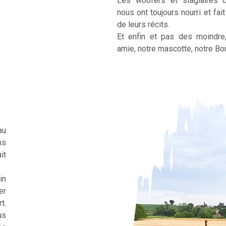
Les woofers et stagiaires 
nous ont toujours nourri et fai
de leurs récits.
Et enfin et pas des moindre
amie, notre mascotte, notre Bor
au
ns
it
in
er
t.
us