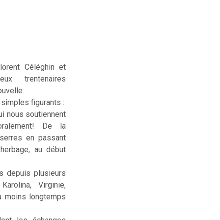
lorent Céléghin et
deux trentenaires
uvelle.
simples figurants :
ui nous soutiennent
ralement! De la
serres en passant
sherbage, au début
us depuis plusieurs
rolina, Virginie,
ou moins longtemps