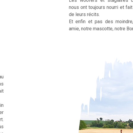
Les woofers et stagiaires 
nous ont toujours nourri et fai
de leurs récits.
Et enfin et pas des moindre
amie, notre mascotte, notre Bor
au
ns
it
in
er
t.
us