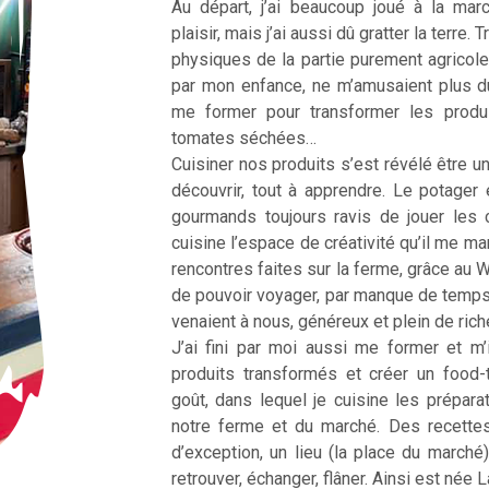
Au départ, j’ai beaucoup joué à la ma
plaisir, mais j’ai aussi dû gratter la terre
physiques de la partie purement agricole
par mon enfance, ne m’amusaient plus d
me former pour transformer les produ
tomates séchées…
Cuisiner nos produits s’est révélé être une
découvrir, tout à apprendre. Le potager 
gourmands toujours ravis de jouer les 
cuisine l’espace de créativité qu’il me m
rencontres faites sur la ferme, grâce au 
de pouvoir voyager, par manque de temp
venaient à nous, généreux et plein de ric
J’ai fini par moi aussi me former et m’
produits transformés et créer un food
goût, dans lequel je cuisine les prépar
notre ferme et du marché. Des recette
d’exception, un lieu (la place du marché
retrouver, échanger, flâner. Ainsi est née 