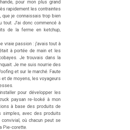
rchande, pour mon plus grand
. Très rapidement les contraintes
, que je connaissais trop bien
u tout. J’ai donc commencé à
its de la ferme en ketchup,
 vraie passion : j’avais tout à
était à portée de main et les
cobayes. Je trouvais dans la
anquait. Je me suis nourrie des
Woofing et sur le marché. Faute
s et de moyens, les voyageurs
hesses.
installer pour développer les
-truck paysan re-looké à mon
ations à base des produits de
s simples, avec des produits
) convivial, où chacun peut se
La Pie-corette.