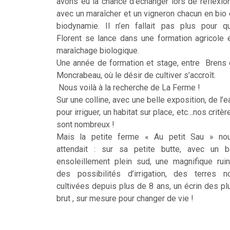
avons eu la chance d’échanger lors de réflexio
avec un maraîcher et un vigneron chacun en bio 
biodynamie. Il n’en fallait pas plus pour q
Florent se lance dans une formation agricole 
maraîchage biologique.
Une année de formation et stage, entre Brens 
Moncrabeau, où le désir de cultiver s’accroît.
Nous voilà à la recherche de La Ferme !
Sur une colline, avec une belle exposition, de l’e
pour irriguer, un habitat sur place, etc…nos critèr
sont nombreux !
Mais la petite ferme « Au petit Sau » no
attendait : sur sa petite butte, avec un b
ensoleillement plein sud, une magnifique ruin
des possibilités d’irrigation, des terres n
cultivées depuis plus de 8 ans, un écrin des pl
brut , sur mesure pour changer de vie !