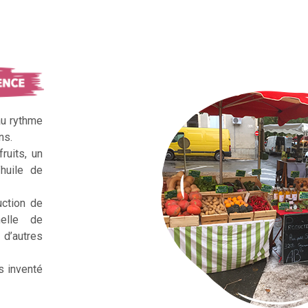
au rythme
ns.
ruits, un
huile de
uction de
nelle de
d’autres
s inventé