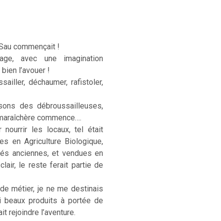
 Sau commençait !
age, avec une imagination
 bien l’avouer !
sailler, déchaumer, rafistoler,
sons des débroussailleuses,
e maraîchère commence….
ourrir les locaux, tel était
ées en Agriculture Biologique,
étés anciennes, et vendues en
lair, le reste ferait partie de
 de métier, je ne me destinais
si beaux produits à portée de
t rejoindre l’aventure.