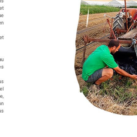
ns
et
ue
en
et
au
es
us
el
e,
on
us