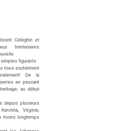
lorent Céléghin et
deux trentenaires
uvelle.
simples figurants :
ui nous soutiennent
ralement! De la
serres en passant
sherbage, au début
us depuis plusieurs
rolina, Virginie,
ou moins longtemps