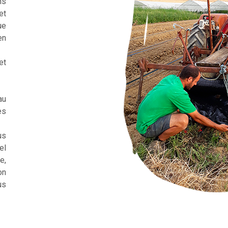
ns
et
ue
en
et
au
es
us
el
e,
on
us