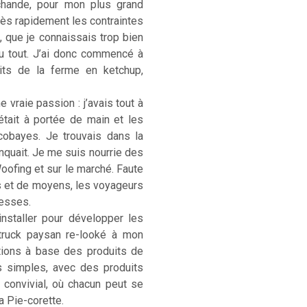
rchande, pour mon plus grand
. Très rapidement les contraintes
, que je connaissais trop bien
u tout. J’ai donc commencé à
its de la ferme en ketchup,
 vraie passion : j’avais tout à
était à portée de main et les
cobayes. Je trouvais dans la
anquait. Je me suis nourrie des
Woofing et sur le marché. Faute
s et de moyens, les voyageurs
hesses.
installer pour développer les
-truck paysan re-looké à mon
ations à base des produits de
s simples, avec des produits
) convivial, où chacun peut se
La Pie-corette.