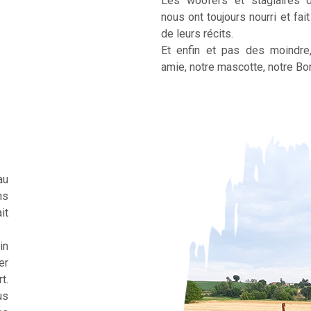
Les woofers et stagiaires 
nous ont toujours nourri et fai
de leurs récits.
Et enfin et pas des moindre
amie, notre mascotte, notre Bor
au
ns
it
in
er
t.
us