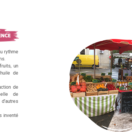
au rythme
ns.
ruits, un
huile de
uction de
nelle de
d’autres
s inventé