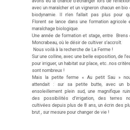
avons eu la chance d’échanger lors de réflexio
avec un maraîcher et un vigneron chacun en bio 
biodynamie. Il n’en fallait pas plus pour q
Florent se lance dans une formation agricole 
maraîchage biologique.
Une année de formation et stage, entre Brens 
Moncrabeau, où le désir de cultiver s’accroît.
Nous voilà à la recherche de La Ferme !
Sur une colline, avec une belle exposition, de l’e
pour irriguer, un habitat sur place, etc…nos critèr
sont nombreux !
Mais la petite ferme « Au petit Sau » no
attendait : sur sa petite butte, avec un b
ensoleillement plein sud, une magnifique ruin
des possibilités d’irrigation, des terres n
cultivées depuis plus de 8 ans, un écrin des pl
brut , sur mesure pour changer de vie !