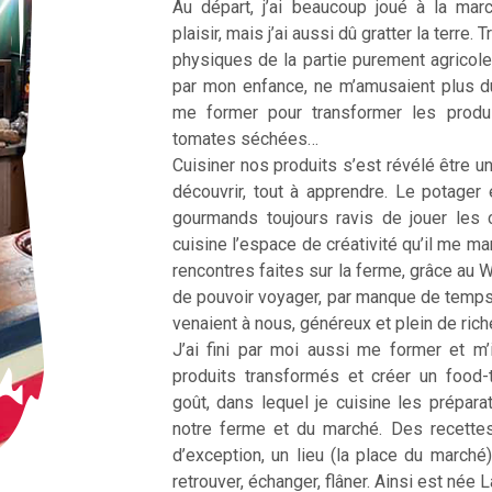
Au départ, j’ai beaucoup joué à la ma
plaisir, mais j’ai aussi dû gratter la terre
physiques de la partie purement agricole
par mon enfance, ne m’amusaient plus d
me former pour transformer les produ
tomates séchées…
Cuisiner nos produits s’est révélé être une
découvrir, tout à apprendre. Le potager 
gourmands toujours ravis de jouer les 
cuisine l’espace de créativité qu’il me m
rencontres faites sur la ferme, grâce au 
de pouvoir voyager, par manque de temp
venaient à nous, généreux et plein de ric
J’ai fini par moi aussi me former et m’
produits transformés et créer un food
goût, dans lequel je cuisine les prépar
notre ferme et du marché. Des recette
d’exception, un lieu (la place du marché
retrouver, échanger, flâner. Ainsi est née 