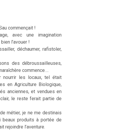
 Sau commençait !
age, avec une imagination
 bien l’avouer !
sailler, déchaumer, rafistoler,
sons des débroussailleuses,
e maraîchère commence….
ourrir les locaux, tel était
ées en Agriculture Biologique,
étés anciennes, et vendues en
lair, le reste ferait partie de
 de métier, je ne me destinais
si beaux produits à portée de
t rejoindre l’aventure.