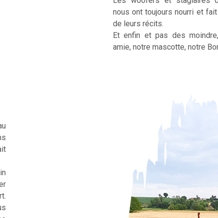
Les woofers et stagiaires 
nous ont toujours nourri et fai
de leurs récits.
Et enfin et pas des moindre
amie, notre mascotte, notre Bor
au
ns
it
in
er
t.
us