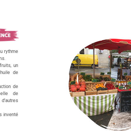
au rythme
ns.
ruits, un
huile de
uction de
nelle de
d’autres
s inventé