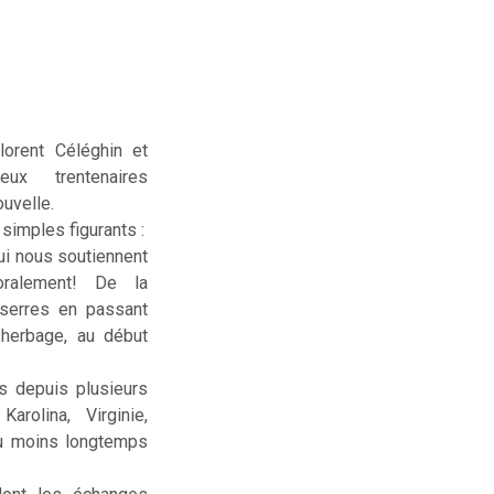
lorent Céléghin et
deux trentenaires
uvelle.
simples figurants :
ui nous soutiennent
ralement! De la
serres en passant
sherbage, au début
us depuis plusieurs
rolina, Virginie,
ou moins longtemps