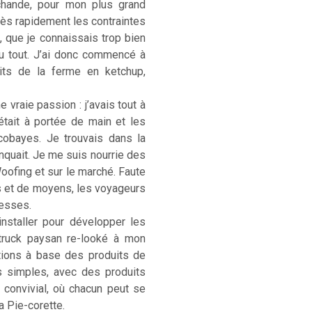
rchande, pour mon plus grand
. Très rapidement les contraintes
, que je connaissais trop bien
u tout. J’ai donc commencé à
its de la ferme en ketchup,
 vraie passion : j’avais tout à
était à portée de main et les
cobayes. Je trouvais dans la
anquait. Je me suis nourrie des
Woofing et sur le marché. Faute
s et de moyens, les voyageurs
hesses.
installer pour développer les
-truck paysan re-looké à mon
ations à base des produits de
s simples, avec des produits
) convivial, où chacun peut se
La Pie-corette.