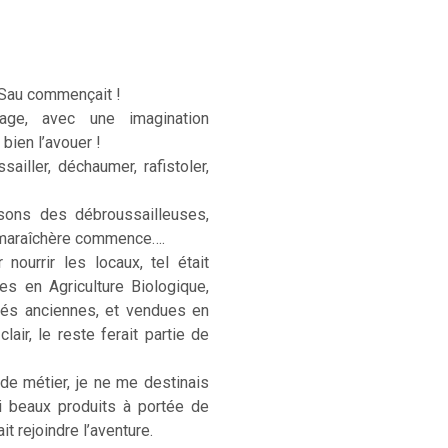
 Sau commençait !
age, avec une imagination
 bien l’avouer !
sailler, déchaumer, rafistoler,
sons des débroussailleuses,
e maraîchère commence….
ourrir les locaux, tel était
ées en Agriculture Biologique,
étés anciennes, et vendues en
lair, le reste ferait partie de
 de métier, je ne me destinais
si beaux produits à portée de
t rejoindre l’aventure.