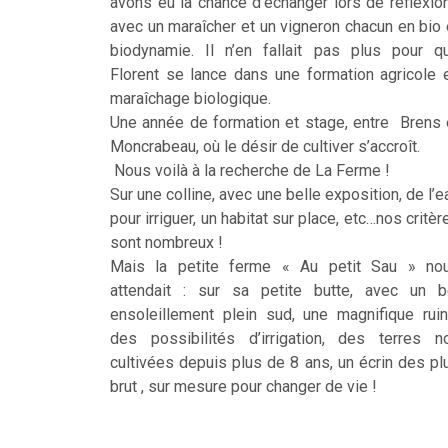
avons eu la chance d’échanger lors de réflexio
avec un maraîcher et un vigneron chacun en bio 
biodynamie. Il n’en fallait pas plus pour q
Florent se lance dans une formation agricole 
maraîchage biologique.
Une année de formation et stage, entre Brens 
Moncrabeau, où le désir de cultiver s’accroît.
Nous voilà à la recherche de La Ferme !
Sur une colline, avec une belle exposition, de l’e
pour irriguer, un habitat sur place, etc…nos critèr
sont nombreux !
Mais la petite ferme « Au petit Sau » no
attendait : sur sa petite butte, avec un b
ensoleillement plein sud, une magnifique ruin
des possibilités d’irrigation, des terres n
cultivées depuis plus de 8 ans, un écrin des pl
brut , sur mesure pour changer de vie !