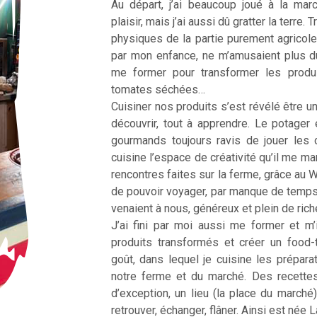
Au départ, j’ai beaucoup joué à la ma
plaisir, mais j’ai aussi dû gratter la terre
physiques de la partie purement agricole
par mon enfance, ne m’amusaient plus d
me former pour transformer les produ
tomates séchées…
Cuisiner nos produits s’est révélé être une
découvrir, tout à apprendre. Le potager 
gourmands toujours ravis de jouer les 
cuisine l’espace de créativité qu’il me m
rencontres faites sur la ferme, grâce au 
de pouvoir voyager, par manque de temp
venaient à nous, généreux et plein de ric
J’ai fini par moi aussi me former et m’
produits transformés et créer un food
goût, dans lequel je cuisine les prépar
notre ferme et du marché. Des recette
d’exception, un lieu (la place du marché
retrouver, échanger, flâner. Ainsi est née 