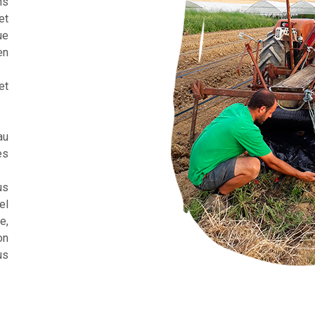
ns
et
ue
en
et
au
es
us
el
e,
on
us