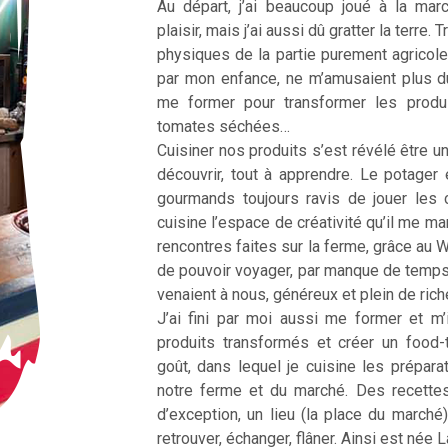
Au départ, j’ai beaucoup joué à la ma
plaisir, mais j’ai aussi dû gratter la terre
physiques de la partie purement agricole
par mon enfance, ne m’amusaient plus d
me former pour transformer les produ
tomates séchées…
Cuisiner nos produits s’est révélé être une
découvrir, tout à apprendre. Le potager 
gourmands toujours ravis de jouer les 
cuisine l’espace de créativité qu’il me m
rencontres faites sur la ferme, grâce au 
de pouvoir voyager, par manque de temp
venaient à nous, généreux et plein de ric
J’ai fini par moi aussi me former et m’
produits transformés et créer un food
goût, dans lequel je cuisine les prépar
notre ferme et du marché. Des recette
d’exception, un lieu (la place du marché
retrouver, échanger, flâner. Ainsi est née 