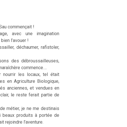
 Sau commençait !
age, avec une imagination
 bien l’avouer !
sailler, déchaumer, rafistoler,
sons des débroussailleuses,
e maraîchère commence….
ourrir les locaux, tel était
ées en Agriculture Biologique,
étés anciennes, et vendues en
lair, le reste ferait partie de
 de métier, je ne me destinais
si beaux produits à portée de
t rejoindre l’aventure.