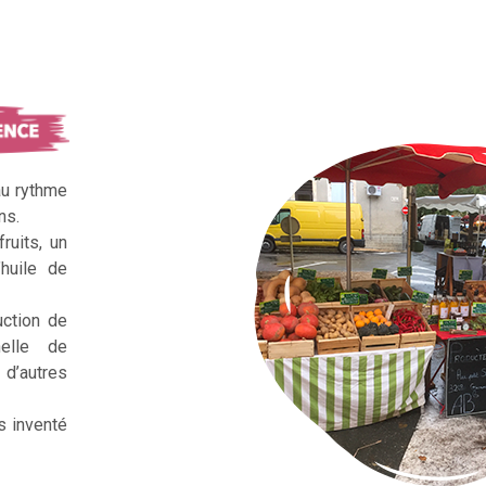
au rythme
ns.
ruits, un
huile de
uction de
nelle de
d’autres
s inventé