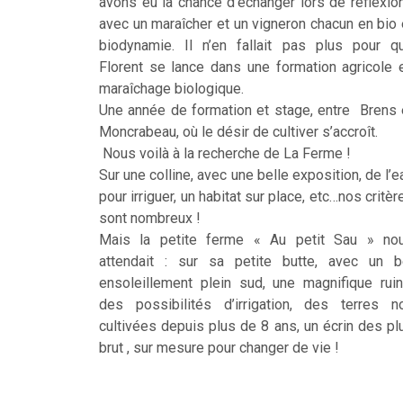
avons eu la chance d’échanger lors de réflexio
avec un maraîcher et un vigneron chacun en bio 
biodynamie. Il n’en fallait pas plus pour q
Florent se lance dans une formation agricole 
maraîchage biologique.
Une année de formation et stage, entre Brens 
Moncrabeau, où le désir de cultiver s’accroît.
Nous voilà à la recherche de La Ferme !
Sur une colline, avec une belle exposition, de l’e
pour irriguer, un habitat sur place, etc…nos critèr
sont nombreux !
Mais la petite ferme « Au petit Sau » no
attendait : sur sa petite butte, avec un b
ensoleillement plein sud, une magnifique ruin
des possibilités d’irrigation, des terres n
cultivées depuis plus de 8 ans, un écrin des pl
brut , sur mesure pour changer de vie !