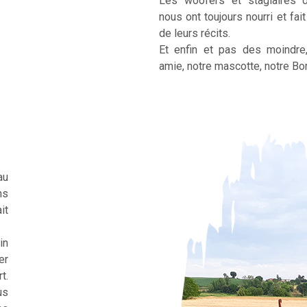
Les woofers et stagiaires 
nous ont toujours nourri et fai
de leurs récits.
Et enfin et pas des moindre
amie, notre mascotte, notre Bor
au
ns
it
in
er
t.
us