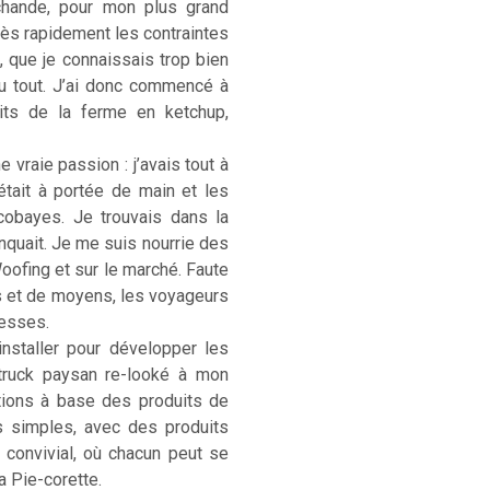
rchande, pour mon plus grand
. Très rapidement les contraintes
, que je connaissais trop bien
u tout. J’ai donc commencé à
its de la ferme en ketchup,
 vraie passion : j’avais tout à
était à portée de main et les
cobayes. Je trouvais dans la
anquait. Je me suis nourrie des
Woofing et sur le marché. Faute
s et de moyens, les voyageurs
hesses.
installer pour développer les
-truck paysan re-looké à mon
ations à base des produits de
s simples, avec des produits
) convivial, où chacun peut se
La Pie-corette.