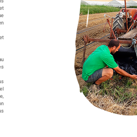
ns
et
ue
en
et
au
es
us
el
e,
on
us