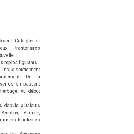
lorent Céléghin et
deux trentenaires
uvelle.
simples figurants :
ui nous soutiennent
ralement! De la
serres en passant
sherbage, au début
us depuis plusieurs
rolina, Virginie,
ou moins longtemps