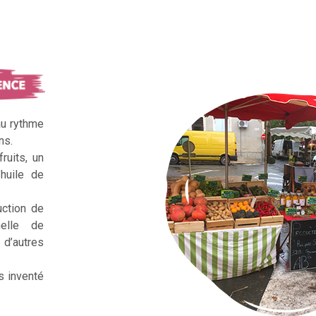
au rythme
ns.
ruits, un
huile de
uction de
nelle de
d’autres
s inventé