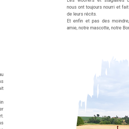
Les woofers et stagiaires 
nous ont toujours nourri et fai
de leurs récits.
Et enfin et pas des moindre
amie, notre mascotte, notre Bor
au
ns
it
in
er
t.
us