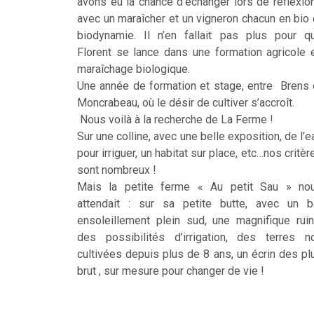
avons eu la chance d’échanger lors de réflexio
avec un maraîcher et un vigneron chacun en bio 
biodynamie. Il n’en fallait pas plus pour q
Florent se lance dans une formation agricole 
maraîchage biologique.
Une année de formation et stage, entre Brens 
Moncrabeau, où le désir de cultiver s’accroît.
Nous voilà à la recherche de La Ferme !
Sur une colline, avec une belle exposition, de l’e
pour irriguer, un habitat sur place, etc…nos critèr
sont nombreux !
Mais la petite ferme « Au petit Sau » no
attendait : sur sa petite butte, avec un b
ensoleillement plein sud, une magnifique ruin
des possibilités d’irrigation, des terres n
cultivées depuis plus de 8 ans, un écrin des pl
brut , sur mesure pour changer de vie !