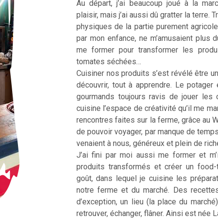
Au départ, j’ai beaucoup joué à la ma
plaisir, mais j’ai aussi dû gratter la terre
physiques de la partie purement agricole
par mon enfance, ne m’amusaient plus d
me former pour transformer les produ
tomates séchées…
Cuisiner nos produits s’est révélé être une
découvrir, tout à apprendre. Le potager 
gourmands toujours ravis de jouer les 
cuisine l’espace de créativité qu’il me m
rencontres faites sur la ferme, grâce au 
de pouvoir voyager, par manque de temp
venaient à nous, généreux et plein de ric
J’ai fini par moi aussi me former et m’
produits transformés et créer un food
goût, dans lequel je cuisine les prépar
notre ferme et du marché. Des recette
d’exception, un lieu (la place du marché
retrouver, échanger, flâner. Ainsi est née 