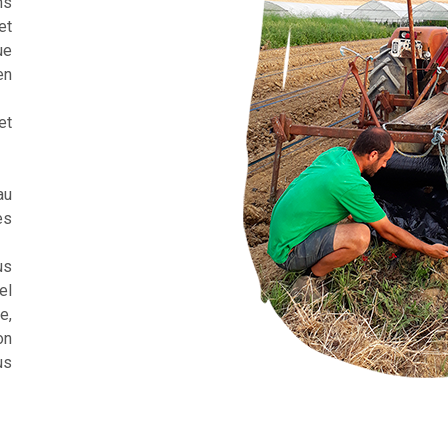
ns
et
ue
en
et
au
es
us
el
e,
on
us