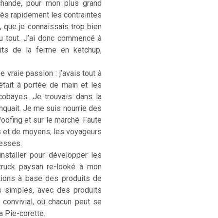
rchande, pour mon plus grand
. Très rapidement les contraintes
, que je connaissais trop bien
u tout. J’ai donc commencé à
its de la ferme en ketchup,
 vraie passion : j’avais tout à
était à portée de main et les
cobayes. Je trouvais dans la
anquait. Je me suis nourrie des
Woofing et sur le marché. Faute
s et de moyens, les voyageurs
hesses.
installer pour développer les
-truck paysan re-looké à mon
ations à base des produits de
s simples, avec des produits
) convivial, où chacun peut se
La Pie-corette.