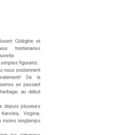
lorent Céléghin et
deux trentenaires
uvelle.
simples figurants :
ui nous soutiennent
ralement! De la
serres en passant
sherbage, au début
us depuis plusieurs
rolina, Virginie,
ou moins longtemps