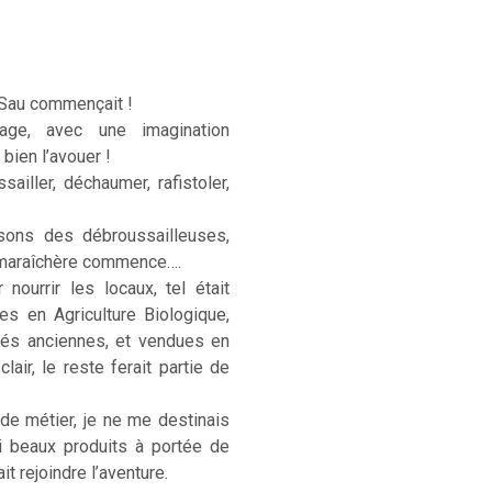
 Sau commençait !
age, avec une imagination
 bien l’avouer !
sailler, déchaumer, rafistoler,
sons des débroussailleuses,
e maraîchère commence….
ourrir les locaux, tel était
ées en Agriculture Biologique,
étés anciennes, et vendues en
lair, le reste ferait partie de
 de métier, je ne me destinais
si beaux produits à portée de
t rejoindre l’aventure.