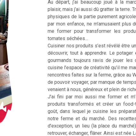
Au départ, j’ai beaucoup joué à la ma
plaisir, mais j’ai aussi dû gratter la terre
physiques de la partie purement agricole
par mon enfance, ne m’amusaient plus d
me former pour transformer les produ
tomates séchées…
Cuisiner nos produits s’est révélé être une
découvrir, tout à apprendre. Le potager 
gourmands toujours ravis de jouer les 
cuisine l’espace de créativité qu’il me m
rencontres faites sur la ferme, grâce au 
de pouvoir voyager, par manque de temp
venaient à nous, généreux et plein de ric
J’ai fini par moi aussi me former et m’
produits transformés et créer un food
goût, dans lequel je cuisine les prépar
notre ferme et du marché. Des recette
d’exception, un lieu (la place du marché
retrouver, échanger, flâner. Ainsi est née 