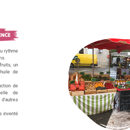
au rythme
ns.
ruits, un
huile de
uction de
nelle de
d’autres
s inventé