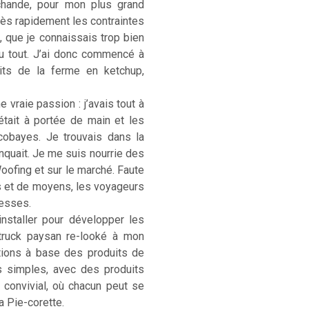
rchande, pour mon plus grand
. Très rapidement les contraintes
, que je connaissais trop bien
u tout. J’ai donc commencé à
its de la ferme en ketchup,
 vraie passion : j’avais tout à
était à portée de main et les
cobayes. Je trouvais dans la
anquait. Je me suis nourrie des
Woofing et sur le marché. Faute
s et de moyens, les voyageurs
hesses.
installer pour développer les
-truck paysan re-looké à mon
ations à base des produits de
s simples, avec des produits
) convivial, où chacun peut se
La Pie-corette.