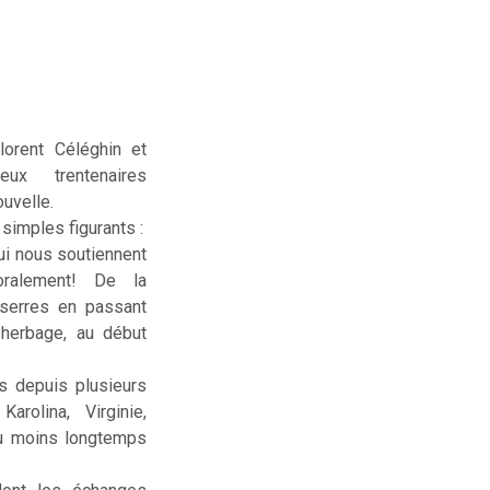
lorent Céléghin et
deux trentenaires
uvelle.
simples figurants :
ui nous soutiennent
ralement! De la
serres en passant
sherbage, au début
us depuis plusieurs
rolina, Virginie,
ou moins longtemps