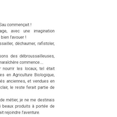
 Sau commençait !
age, avec une imagination
 bien l’avouer !
sailler, déchaumer, rafistoler,
sons des débroussailleuses,
e maraîchère commence….
ourrir les locaux, tel était
ées en Agriculture Biologique,
étés anciennes, et vendues en
lair, le reste ferait partie de
 de métier, je ne me destinais
si beaux produits à portée de
t rejoindre l’aventure.