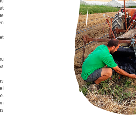
ns
et
ue
en
et
au
es
us
el
e,
on
us