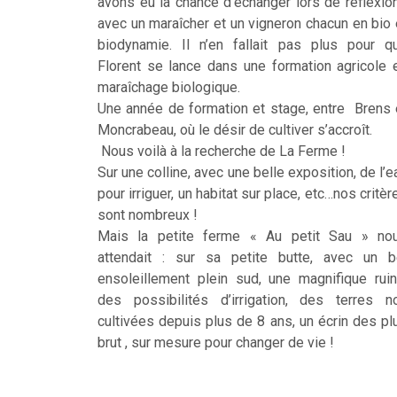
avons eu la chance d’échanger lors de réflexio
avec un maraîcher et un vigneron chacun en bio 
biodynamie. Il n’en fallait pas plus pour q
Florent se lance dans une formation agricole 
maraîchage biologique.
Une année de formation et stage, entre Brens 
Moncrabeau, où le désir de cultiver s’accroît.
Nous voilà à la recherche de La Ferme !
Sur une colline, avec une belle exposition, de l’e
pour irriguer, un habitat sur place, etc…nos critèr
sont nombreux !
Mais la petite ferme « Au petit Sau » no
attendait : sur sa petite butte, avec un b
ensoleillement plein sud, une magnifique ruin
des possibilités d’irrigation, des terres n
cultivées depuis plus de 8 ans, un écrin des pl
brut , sur mesure pour changer de vie !