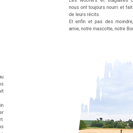
Les woofers et stagiaires 
nous ont toujours nourri et fai
de leurs récits.
Et enfin et pas des moindre
amie, notre mascotte, notre Bor
au
ns
it
in
er
t.
us