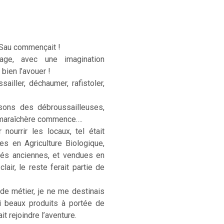
 Sau commençait !
age, avec une imagination
 bien l’avouer !
sailler, déchaumer, rafistoler,
sons des débroussailleuses,
e maraîchère commence….
ourrir les locaux, tel était
ées en Agriculture Biologique,
étés anciennes, et vendues en
lair, le reste ferait partie de
 de métier, je ne me destinais
si beaux produits à portée de
t rejoindre l’aventure.