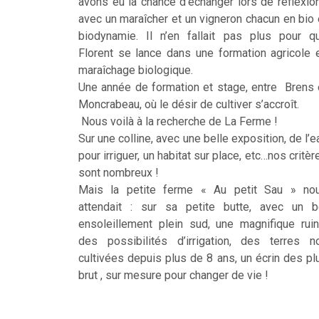
avons eu la chance d’échanger lors de réflexio
avec un maraîcher et un vigneron chacun en bio 
biodynamie. Il n’en fallait pas plus pour q
Florent se lance dans une formation agricole 
maraîchage biologique.
Une année de formation et stage, entre Brens 
Moncrabeau, où le désir de cultiver s’accroît.
Nous voilà à la recherche de La Ferme !
Sur une colline, avec une belle exposition, de l’e
pour irriguer, un habitat sur place, etc…nos critèr
sont nombreux !
Mais la petite ferme « Au petit Sau » no
attendait : sur sa petite butte, avec un b
ensoleillement plein sud, une magnifique ruin
des possibilités d’irrigation, des terres n
cultivées depuis plus de 8 ans, un écrin des pl
brut , sur mesure pour changer de vie !