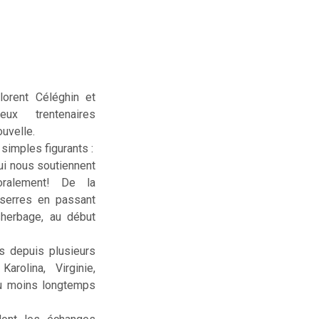
lorent Céléghin et
deux trentenaires
uvelle.
simples figurants :
ui nous soutiennent
ralement! De la
serres en passant
sherbage, au début
us depuis plusieurs
rolina, Virginie,
ou moins longtemps