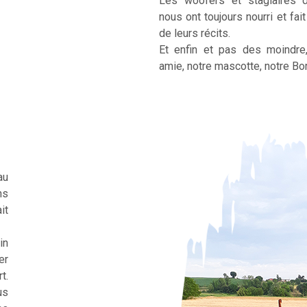
Les woofers et stagiaires 
nous ont toujours nourri et fai
de leurs récits.
Et enfin et pas des moindre
amie, notre mascotte, notre Bor
au
ns
it
in
er
t.
us