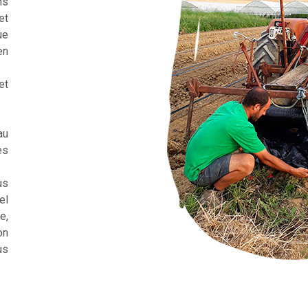
ns
et
ue
en
et
au
es
us
el
e,
on
us