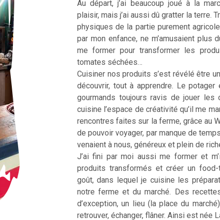
Au départ, j’ai beaucoup joué à la ma
plaisir, mais j’ai aussi dû gratter la terre
physiques de la partie purement agricole
par mon enfance, ne m’amusaient plus d
me former pour transformer les produ
tomates séchées…
Cuisiner nos produits s’est révélé être une
découvrir, tout à apprendre. Le potager 
gourmands toujours ravis de jouer les 
cuisine l’espace de créativité qu’il me m
rencontres faites sur la ferme, grâce au 
de pouvoir voyager, par manque de temp
venaient à nous, généreux et plein de ric
J’ai fini par moi aussi me former et m’
produits transformés et créer un food
goût, dans lequel je cuisine les prépar
notre ferme et du marché. Des recette
d’exception, un lieu (la place du marché
retrouver, échanger, flâner. Ainsi est née 