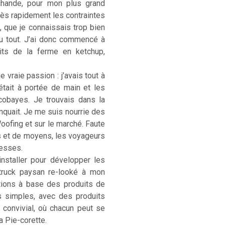
rchande, pour mon plus grand
. Très rapidement les contraintes
, que je connaissais trop bien
u tout. J’ai donc commencé à
its de la ferme en ketchup,
 vraie passion : j’avais tout à
était à portée de main et les
cobayes. Je trouvais dans la
anquait. Je me suis nourrie des
Woofing et sur le marché. Faute
s et de moyens, les voyageurs
hesses.
installer pour développer les
-truck paysan re-looké à mon
ations à base des produits de
s simples, avec des produits
) convivial, où chacun peut se
La Pie-corette.