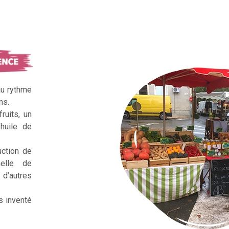
au rythme
ns.
ruits, un
huile de
uction de
nelle de
d’autres
s inventé