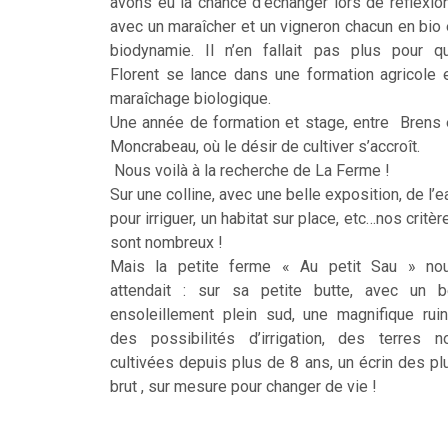
avons eu la chance d’échanger lors de réflexio
avec un maraîcher et un vigneron chacun en bio 
biodynamie. Il n’en fallait pas plus pour q
Florent se lance dans une formation agricole 
maraîchage biologique.
Une année de formation et stage, entre Brens 
Moncrabeau, où le désir de cultiver s’accroît.
Nous voilà à la recherche de La Ferme !
Sur une colline, avec une belle exposition, de l’e
pour irriguer, un habitat sur place, etc…nos critèr
sont nombreux !
Mais la petite ferme « Au petit Sau » no
attendait : sur sa petite butte, avec un b
ensoleillement plein sud, une magnifique ruin
des possibilités d’irrigation, des terres n
cultivées depuis plus de 8 ans, un écrin des pl
brut , sur mesure pour changer de vie !