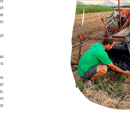
ns
et
ue
en
et
au
es
us
el
e,
on
us