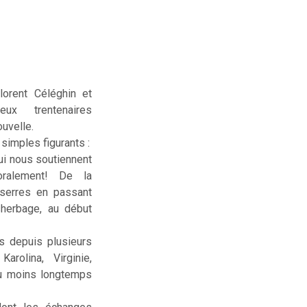
lorent Céléghin et
deux trentenaires
uvelle.
simples figurants :
ui nous soutiennent
ralement! De la
serres en passant
sherbage, au début
us depuis plusieurs
rolina, Virginie,
ou moins longtemps