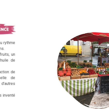
au rythme
ns.
ruits, un
huile de
uction de
nelle de
d’autres
s inventé