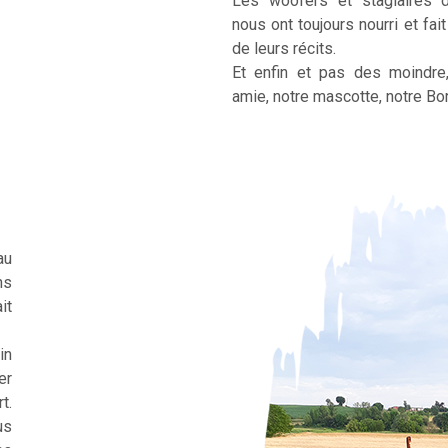
Les woofers et stagiaires 
nous ont toujours nourri et fai
de leurs récits.
Et enfin et pas des moindre
amie, notre mascotte, notre Bor
au
ns
it
in
er
t.
us