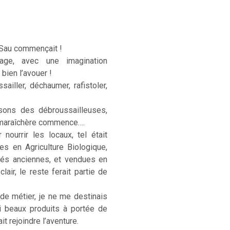
 Sau commençait !
age, avec une imagination
 bien l’avouer !
sailler, déchaumer, rafistoler,
sons des débroussailleuses,
e maraîchère commence….
ourrir les locaux, tel était
ées en Agriculture Biologique,
étés anciennes, et vendues en
lair, le reste ferait partie de
 de métier, je ne me destinais
si beaux produits à portée de
t rejoindre l’aventure.