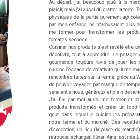
Au départ, j’ai beaucoup joué à la ma
plaisir, mais j’ai aussi dû gratter la terre
physiques de la partie purement agricole
par mon enfance, ne m’amusaient plus d
me former pour transformer les produ
tomates séchées…
Cuisiner nos produits s’est révélé être une
découvrir, tout à apprendre. Le potager 
gourmands toujours ravis de jouer les 
cuisine l’espace de créativité qu’il me m
rencontres faites sur la ferme, grâce au 
de pouvoir voyager, par manque de temp
venaient à nous, généreux et plein de ric
J’ai fini par moi aussi me former et m’
produits transformés et créer un food
goût, dans lequel je cuisine les prépar
notre ferme et du marché. Des recette
d’exception, un lieu (la place du marché
retrouver, échanger, flâner. Ainsi est née 