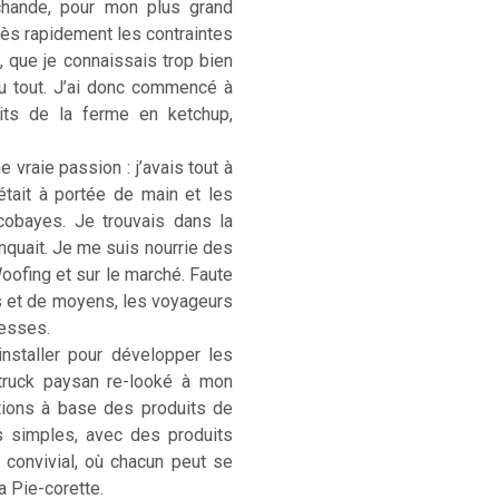
rchande, pour mon plus grand
. Très rapidement les contraintes
, que je connaissais trop bien
u tout. J’ai donc commencé à
its de la ferme en ketchup,
 vraie passion : j’avais tout à
était à portée de main et les
cobayes. Je trouvais dans la
anquait. Je me suis nourrie des
Woofing et sur le marché. Faute
s et de moyens, les voyageurs
hesses.
installer pour développer les
-truck paysan re-looké à mon
ations à base des produits de
s simples, avec des produits
) convivial, où chacun peut se
La Pie-corette.