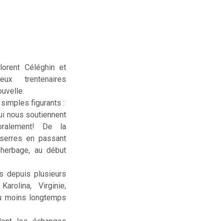
lorent Céléghin et
deux trentenaires
uvelle.
simples figurants :
ui nous soutiennent
ralement! De la
serres en passant
sherbage, au début
us depuis plusieurs
rolina, Virginie,
ou moins longtemps