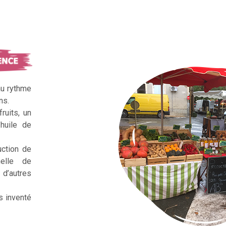
au rythme
ns.
ruits, un
huile de
uction de
nelle de
d’autres
s inventé