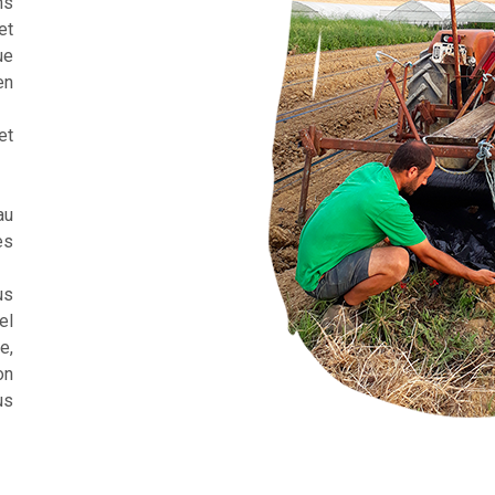
ns
et
ue
en
et
au
es
us
el
e,
on
us