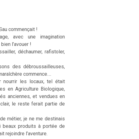
 Sau commençait !
age, avec une imagination
 bien l’avouer !
sailler, déchaumer, rafistoler,
sons des débroussailleuses,
e maraîchère commence….
ourrir les locaux, tel était
ées en Agriculture Biologique,
étés anciennes, et vendues en
lair, le reste ferait partie de
 de métier, je ne me destinais
si beaux produits à portée de
t rejoindre l’aventure.