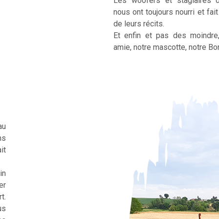
Les woofers et stagiaires 
nous ont toujours nourri et fai
de leurs récits.
Et enfin et pas des moindre
amie, notre mascotte, notre Bor
au
ns
it
in
er
t.
us