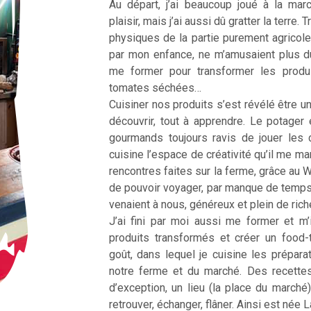
Au départ, j’ai beaucoup joué à la ma
plaisir, mais j’ai aussi dû gratter la terre
physiques de la partie purement agricole
par mon enfance, ne m’amusaient plus d
me former pour transformer les produ
tomates séchées…
Cuisiner nos produits s’est révélé être une
découvrir, tout à apprendre. Le potager 
gourmands toujours ravis de jouer les 
cuisine l’espace de créativité qu’il me m
rencontres faites sur la ferme, grâce au 
de pouvoir voyager, par manque de temp
venaient à nous, généreux et plein de ric
J’ai fini par moi aussi me former et m’
produits transformés et créer un food
goût, dans lequel je cuisine les prépar
notre ferme et du marché. Des recette
d’exception, un lieu (la place du marché
retrouver, échanger, flâner. Ainsi est née 