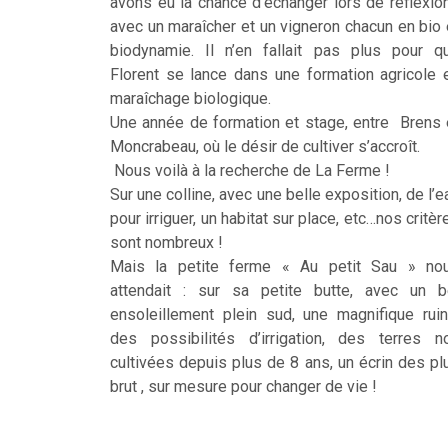
avons eu la chance d’échanger lors de réflexio
avec un maraîcher et un vigneron chacun en bio 
biodynamie. Il n’en fallait pas plus pour q
Florent se lance dans une formation agricole 
maraîchage biologique.
Une année de formation et stage, entre Brens 
Moncrabeau, où le désir de cultiver s’accroît.
Nous voilà à la recherche de La Ferme !
Sur une colline, avec une belle exposition, de l’e
pour irriguer, un habitat sur place, etc…nos critèr
sont nombreux !
Mais la petite ferme « Au petit Sau » no
attendait : sur sa petite butte, avec un b
ensoleillement plein sud, une magnifique ruin
des possibilités d’irrigation, des terres n
cultivées depuis plus de 8 ans, un écrin des pl
brut , sur mesure pour changer de vie !