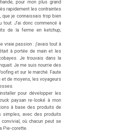
rchande, pour mon plus grand
. Très rapidement les contraintes
, que je connaissais trop bien
u tout. J’ai donc commencé à
its de la ferme en ketchup,
 vraie passion : j’avais tout à
était à portée de main et les
cobayes. Je trouvais dans la
anquait. Je me suis nourrie des
Woofing et sur le marché. Faute
s et de moyens, les voyageurs
hesses.
installer pour développer les
-truck paysan re-looké à mon
ations à base des produits de
s simples, avec des produits
) convivial, où chacun peut se
La Pie-corette.