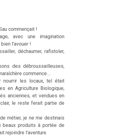
 Sau commençait !
age, avec une imagination
 bien l’avouer !
sailler, déchaumer, rafistoler,
sons des débroussailleuses,
e maraîchère commence….
ourrir les locaux, tel était
ées en Agriculture Biologique,
étés anciennes, et vendues en
lair, le reste ferait partie de
 de métier, je ne me destinais
si beaux produits à portée de
t rejoindre l’aventure.