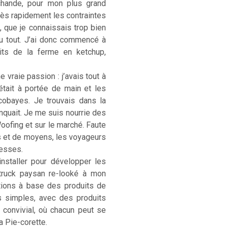
rchande, pour mon plus grand
. Très rapidement les contraintes
, que je connaissais trop bien
u tout. J’ai donc commencé à
its de la ferme en ketchup,
 vraie passion : j’avais tout à
était à portée de main et les
cobayes. Je trouvais dans la
anquait. Je me suis nourrie des
Woofing et sur le marché. Faute
s et de moyens, les voyageurs
hesses.
installer pour développer les
-truck paysan re-looké à mon
ations à base des produits de
s simples, avec des produits
) convivial, où chacun peut se
La Pie-corette.