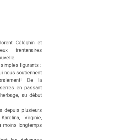
lorent Céléghin et
deux trentenaires
uvelle.
simples figurants :
ui nous soutiennent
ralement! De la
serres en passant
sherbage, au début
us depuis plusieurs
rolina, Virginie,
ou moins longtemps