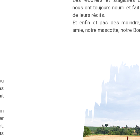
Les woofers et stagiaires 
nous ont toujours nourri et fai
de leurs récits.
Et enfin et pas des moindre
amie, notre mascotte, notre Bor
au
ns
it
in
er
t.
us