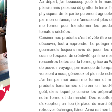
Au départ, j’ai beaucoup joué à la ma
plaisir, mais j’ai aussi dû gratter la terre
physiques de la partie purement agricole
par mon enfance, ne m’amusaient plus d
me former pour transformer les produ
tomates séchées…
Cuisiner nos produits s’est révélé être une
découvrir, tout à apprendre. Le potager 
gourmands toujours ravis de jouer les 
cuisine l’espace de créativité qu’il me m
rencontres faites sur la ferme, grâce au 
de pouvoir voyager, par manque de temp
venaient à nous, généreux et plein de ric
J’ai fini par moi aussi me former et m’
produits transformés et créer un food
goût, dans lequel je cuisine les prépar
notre ferme et du marché. Des recette
d’exception, un lieu (la place du marché
retrouver, échanger, flâner. Ainsi est née 