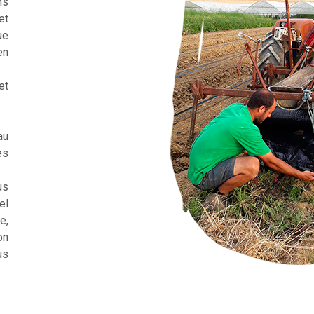
ns
et
ue
en
et
au
es
us
el
e,
on
us