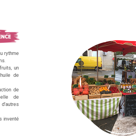
au rythme
ns.
ruits, un
huile de
uction de
nelle de
d’autres
s inventé