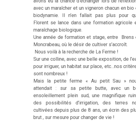
avons eu la chance d’échanger lors de réflexio
avec un maraîcher et un vigneron chacun en bio 
biodynamie. Il n’en fallait pas plus pour q
Florent se lance dans une formation agricole 
maraîchage biologique.
Une année de formation et stage, entre Brens 
Moncrabeau, où le désir de cultiver s’accroît.
Nous voilà à la recherche de La Ferme !
Sur une colline, avec une belle exposition, de l’e
pour irriguer, un habitat sur place, etc…nos critèr
sont nombreux !
Mais la petite ferme « Au petit Sau » no
attendait : sur sa petite butte, avec un b
ensoleillement plein sud, une magnifique ruin
des possibilités d’irrigation, des terres n
cultivées depuis plus de 8 ans, un écrin des pl
brut , sur mesure pour changer de vie !