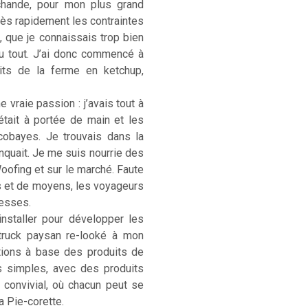
rchande, pour mon plus grand
. Très rapidement les contraintes
, que je connaissais trop bien
u tout. J’ai donc commencé à
its de la ferme en ketchup,
 vraie passion : j’avais tout à
était à portée de main et les
cobayes. Je trouvais dans la
anquait. Je me suis nourrie des
Woofing et sur le marché. Faute
s et de moyens, les voyageurs
hesses.
installer pour développer les
-truck paysan re-looké à mon
ations à base des produits de
s simples, avec des produits
) convivial, où chacun peut se
La Pie-corette.