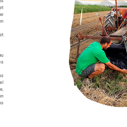
ns
et
ue
en
et
au
es
us
el
e,
on
us