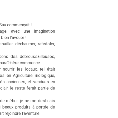
 Sau commençait !
age, avec une imagination
 bien l’avouer !
sailler, déchaumer, rafistoler,
sons des débroussailleuses,
e maraîchère commence….
ourrir les locaux, tel était
ées en Agriculture Biologique,
étés anciennes, et vendues en
lair, le reste ferait partie de
 de métier, je ne me destinais
si beaux produits à portée de
t rejoindre l’aventure.