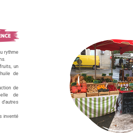
au rythme
ns.
ruits, un
huile de
uction de
nelle de
d’autres
s inventé