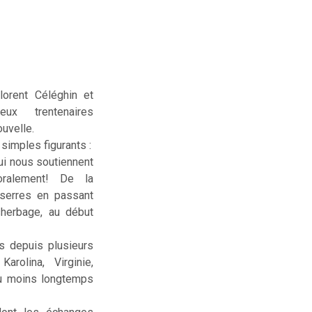
lorent Céléghin et
deux trentenaires
uvelle.
simples figurants :
ui nous soutiennent
ralement! De la
serres en passant
sherbage, au début
us depuis plusieurs
rolina, Virginie,
ou moins longtemps