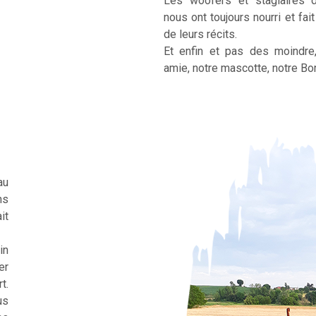
Les woofers et stagiaires 
nous ont toujours nourri et fai
de leurs récits.
Et enfin et pas des moindre
amie, notre mascotte, notre Bor
au
ns
it
in
er
t.
us