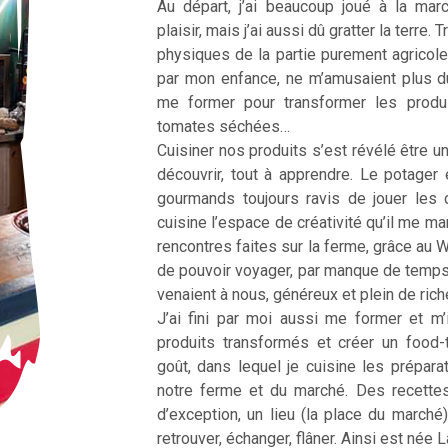
Au départ, j’ai beaucoup joué à la ma
plaisir, mais j’ai aussi dû gratter la terre
physiques de la partie purement agricole
par mon enfance, ne m’amusaient plus d
me former pour transformer les produ
tomates séchées…
Cuisiner nos produits s’est révélé être une
découvrir, tout à apprendre. Le potager 
gourmands toujours ravis de jouer les 
cuisine l’espace de créativité qu’il me m
rencontres faites sur la ferme, grâce au 
de pouvoir voyager, par manque de temp
venaient à nous, généreux et plein de ric
J’ai fini par moi aussi me former et m’
produits transformés et créer un food
goût, dans lequel je cuisine les prépar
notre ferme et du marché. Des recette
d’exception, un lieu (la place du marché
retrouver, échanger, flâner. Ainsi est née 