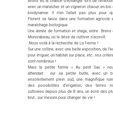
avons eu la chance d’échanger lors de réflexio
avec un maraîcher et un vigneron chacun en bio 
biodynamie. Il n’en fallait pas plus pour q
Florent se lance dans une formation agricole 
maraîchage biologique.
Une année de formation et stage, entre Brens 
Moncrabeau, où le désir de cultiver s’accroît.
Nous voilà à la recherche de La Ferme !
Sur une colline, avec une belle exposition, de l’e
pour irriguer, un habitat sur place, etc…nos critèr
sont nombreux !
Mais la petite ferme « Au petit Sau » no
attendait : sur sa petite butte, avec un b
ensoleillement plein sud, une magnifique ruin
des possibilités d’irrigation, des terres n
cultivées depuis plus de 8 ans, un écrin des pl
brut , sur mesure pour changer de vie !