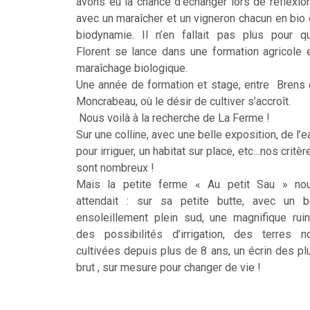
avons eu la chance d’échanger lors de réflexio
avec un maraîcher et un vigneron chacun en bio 
biodynamie. Il n’en fallait pas plus pour q
Florent se lance dans une formation agricole 
maraîchage biologique.
Une année de formation et stage, entre Brens 
Moncrabeau, où le désir de cultiver s’accroît.
Nous voilà à la recherche de La Ferme !
Sur une colline, avec une belle exposition, de l’e
pour irriguer, un habitat sur place, etc…nos critèr
sont nombreux !
Mais la petite ferme « Au petit Sau » no
attendait : sur sa petite butte, avec un b
ensoleillement plein sud, une magnifique ruin
des possibilités d’irrigation, des terres n
cultivées depuis plus de 8 ans, un écrin des pl
brut , sur mesure pour changer de vie !