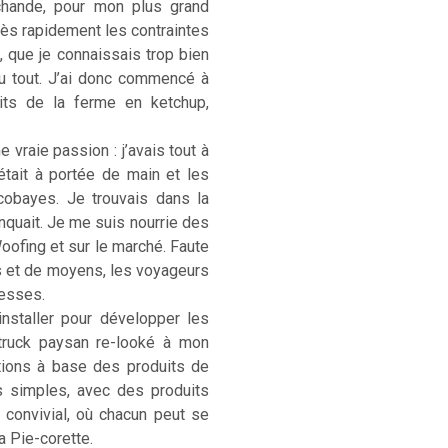
rchande, pour mon plus grand
. Très rapidement les contraintes
, que je connaissais trop bien
u tout. J’ai donc commencé à
its de la ferme en ketchup,
 vraie passion : j’avais tout à
était à portée de main et les
cobayes. Je trouvais dans la
anquait. Je me suis nourrie des
Woofing et sur le marché. Faute
s et de moyens, les voyageurs
hesses.
installer pour développer les
-truck paysan re-looké à mon
ations à base des produits de
s simples, avec des produits
) convivial, où chacun peut se
La Pie-corette.