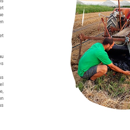
ns
et
ue
en
et
au
es
us
el
e,
on
us