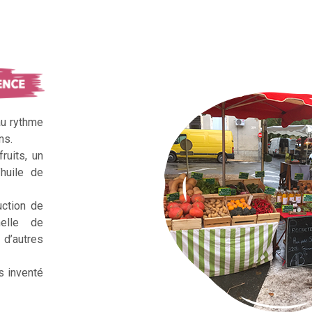
au rythme
ns.
ruits, un
huile de
uction de
nelle de
d’autres
s inventé