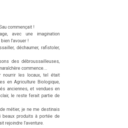
 Sau commençait !
age, avec une imagination
 bien l’avouer !
sailler, déchaumer, rafistoler,
sons des débroussailleuses,
e maraîchère commence….
ourrir les locaux, tel était
ées en Agriculture Biologique,
étés anciennes, et vendues en
lair, le reste ferait partie de
 de métier, je ne me destinais
si beaux produits à portée de
t rejoindre l’aventure.