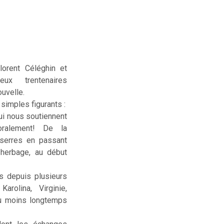
lorent Céléghin et
deux trentenaires
uvelle.
simples figurants :
ui nous soutiennent
ralement! De la
serres en passant
sherbage, au début
us depuis plusieurs
rolina, Virginie,
ou moins longtemps