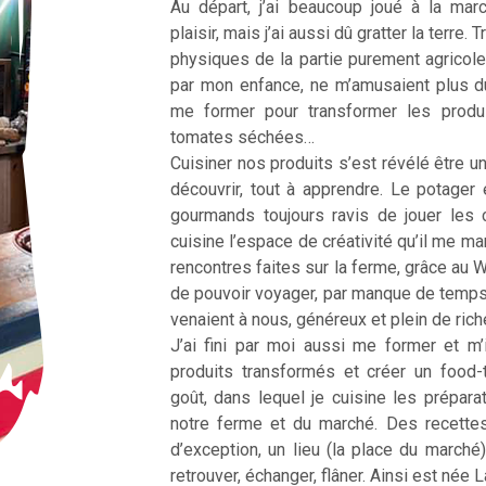
Au départ, j’ai beaucoup joué à la ma
plaisir, mais j’ai aussi dû gratter la terre
physiques de la partie purement agricole
par mon enfance, ne m’amusaient plus d
me former pour transformer les produ
tomates séchées…
Cuisiner nos produits s’est révélé être une
découvrir, tout à apprendre. Le potager 
gourmands toujours ravis de jouer les 
cuisine l’espace de créativité qu’il me m
rencontres faites sur la ferme, grâce au 
de pouvoir voyager, par manque de temp
venaient à nous, généreux et plein de ric
J’ai fini par moi aussi me former et m’
produits transformés et créer un food
goût, dans lequel je cuisine les prépar
notre ferme et du marché. Des recette
d’exception, un lieu (la place du marché
retrouver, échanger, flâner. Ainsi est née 