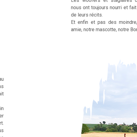
Les woofers et stagiaires 
nous ont toujours nourri et fai
de leurs récits.
Et enfin et pas des moindre
amie, notre mascotte, notre Bor
au
ns
it
in
er
t.
us