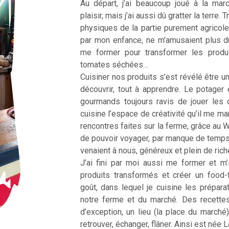
Au départ, j’ai beaucoup joué à la ma
plaisir, mais j’ai aussi dû gratter la terre
physiques de la partie purement agricole
par mon enfance, ne m’amusaient plus d
me former pour transformer les produ
tomates séchées…
Cuisiner nos produits s’est révélé être une
découvrir, tout à apprendre. Le potager 
gourmands toujours ravis de jouer les 
cuisine l’espace de créativité qu’il me m
rencontres faites sur la ferme, grâce au 
de pouvoir voyager, par manque de temp
venaient à nous, généreux et plein de ric
J’ai fini par moi aussi me former et m’
produits transformés et créer un food
goût, dans lequel je cuisine les prépar
notre ferme et du marché. Des recette
d’exception, un lieu (la place du marché
retrouver, échanger, flâner. Ainsi est née 