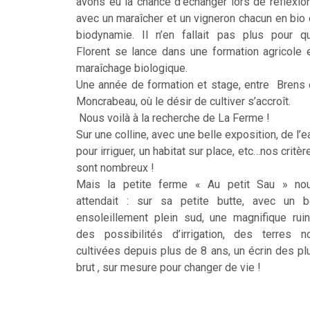
avons eu la chance d’échanger lors de réflexio
avec un maraîcher et un vigneron chacun en bio 
biodynamie. Il n’en fallait pas plus pour q
Florent se lance dans une formation agricole 
maraîchage biologique.
Une année de formation et stage, entre Brens 
Moncrabeau, où le désir de cultiver s’accroît.
Nous voilà à la recherche de La Ferme !
Sur une colline, avec une belle exposition, de l’e
pour irriguer, un habitat sur place, etc…nos critèr
sont nombreux !
Mais la petite ferme « Au petit Sau » no
attendait : sur sa petite butte, avec un b
ensoleillement plein sud, une magnifique ruin
des possibilités d’irrigation, des terres n
cultivées depuis plus de 8 ans, un écrin des pl
brut , sur mesure pour changer de vie !