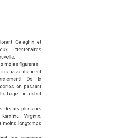
lorent Céléghin et
deux trentenaires
uvelle.
simples figurants :
ui nous soutiennent
ralement! De la
serres en passant
sherbage, au début
us depuis plusieurs
rolina, Virginie,
ou moins longtemps