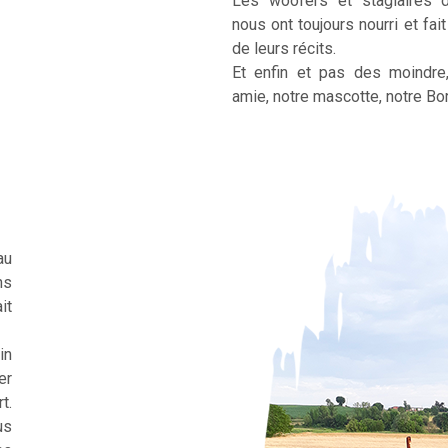
Les woofers et stagiaires 
nous ont toujours nourri et fai
de leurs récits.
Et enfin et pas des moindre
amie, notre mascotte, notre Bor
au
ns
it
in
er
t.
us