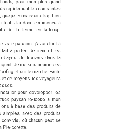
rchande, pour mon plus grand
. Très rapidement les contraintes
, que je connaissais trop bien
u tout. J’ai donc commencé à
its de la ferme en ketchup,
 vraie passion : j’avais tout à
était à portée de main et les
cobayes. Je trouvais dans la
anquait. Je me suis nourrie des
Woofing et sur le marché. Faute
s et de moyens, les voyageurs
hesses.
installer pour développer les
-truck paysan re-looké à mon
ations à base des produits de
s simples, avec des produits
) convivial, où chacun peut se
La Pie-corette.