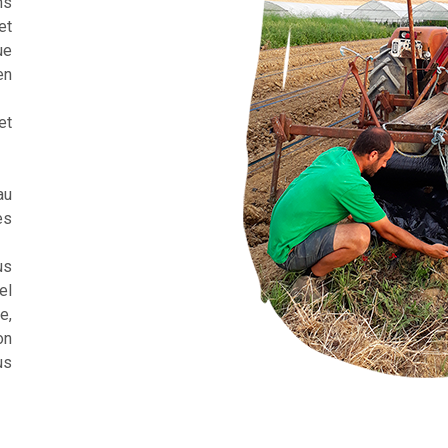
ns
et
ue
en
et
au
es
us
el
e,
on
us