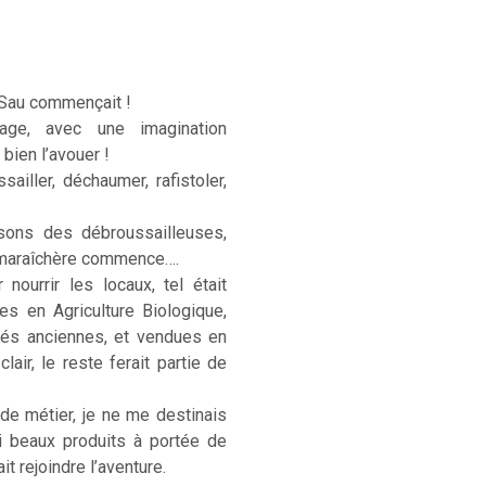
 Sau commençait !
age, avec une imagination
 bien l’avouer !
sailler, déchaumer, rafistoler,
sons des débroussailleuses,
e maraîchère commence….
ourrir les locaux, tel était
ées en Agriculture Biologique,
étés anciennes, et vendues en
lair, le reste ferait partie de
 de métier, je ne me destinais
si beaux produits à portée de
t rejoindre l’aventure.