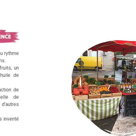
au rythme
ns.
ruits, un
huile de
uction de
nelle de
d’autres
s inventé