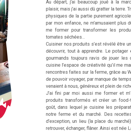
Au départ, j’ai beaucoup joué à la ma
plaisir, mais j’ai aussi dû gratter la terre
physiques de la partie purement agricole
par mon enfance, ne m’amusaient plus d
me former pour transformer les produ
tomates séchées…
Cuisiner nos produits s’est révélé être une
découvrir, tout à apprendre. Le potager 
gourmands toujours ravis de jouer les 
cuisine l’espace de créativité qu’il me m
rencontres faites sur la ferme, grâce au 
de pouvoir voyager, par manque de temp
venaient à nous, généreux et plein de ric
J’ai fini par moi aussi me former et m’
produits transformés et créer un food
goût, dans lequel je cuisine les prépar
notre ferme et du marché. Des recette
d’exception, un lieu (la place du marché
retrouver, échanger, flâner. Ainsi est née 