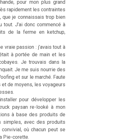
rchande, pour mon plus grand
. Très rapidement les contraintes
, que je connaissais trop bien
u tout. J’ai donc commencé à
its de la ferme en ketchup,
 vraie passion : j’avais tout à
était à portée de main et les
cobayes. Je trouvais dans la
anquait. Je me suis nourrie des
Woofing et sur le marché. Faute
s et de moyens, les voyageurs
hesses.
installer pour développer les
-truck paysan re-looké à mon
ations à base des produits de
s simples, avec des produits
) convivial, où chacun peut se
La Pie-corette.