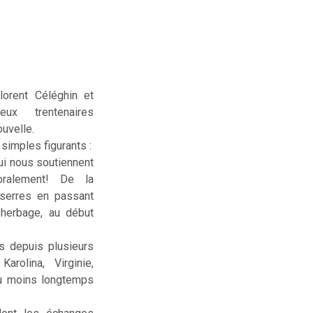
lorent Céléghin et
deux trentenaires
uvelle.
simples figurants :
ui nous soutiennent
ralement! De la
serres en passant
sherbage, au début
us depuis plusieurs
rolina, Virginie,
ou moins longtemps