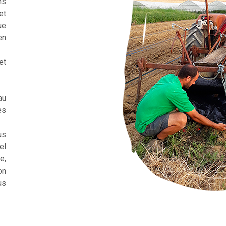
ns
et
ue
en
et
au
es
us
el
e,
on
us