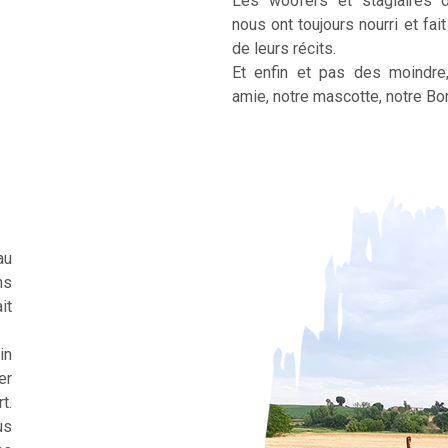
Les woofers et stagiaires 
nous ont toujours nourri et fai
de leurs récits.
Et enfin et pas des moindre
amie, notre mascotte, notre Bor
au
ns
it
in
er
t.
us