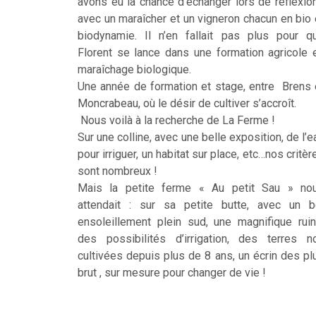
avons eu la chance d’échanger lors de réflexio
avec un maraîcher et un vigneron chacun en bio 
biodynamie. Il n’en fallait pas plus pour q
Florent se lance dans une formation agricole 
maraîchage biologique.
Une année de formation et stage, entre Brens 
Moncrabeau, où le désir de cultiver s’accroît.
Nous voilà à la recherche de La Ferme !
Sur une colline, avec une belle exposition, de l’e
pour irriguer, un habitat sur place, etc…nos critèr
sont nombreux !
Mais la petite ferme « Au petit Sau » no
attendait : sur sa petite butte, avec un b
ensoleillement plein sud, une magnifique ruin
des possibilités d’irrigation, des terres n
cultivées depuis plus de 8 ans, un écrin des pl
brut , sur mesure pour changer de vie !