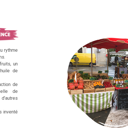
au rythme
ns.
ruits, un
huile de
uction de
nelle de
d’autres
s inventé