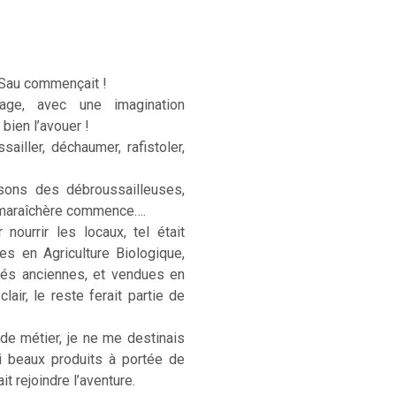
 Sau commençait !
age, avec une imagination
 bien l’avouer !
sailler, déchaumer, rafistoler,
sons des débroussailleuses,
e maraîchère commence….
ourrir les locaux, tel était
ées en Agriculture Biologique,
étés anciennes, et vendues en
lair, le reste ferait partie de
 de métier, je ne me destinais
si beaux produits à portée de
t rejoindre l’aventure.