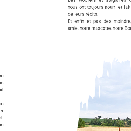
Les woofers et stagiaires 
nous ont toujours nourri et fai
de leurs récits.
Et enfin et pas des moindre
amie, notre mascotte, notre Bor
au
ns
it
in
er
t.
us