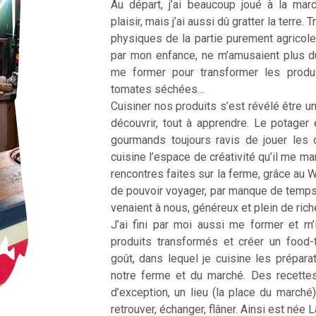
Au départ, j’ai beaucoup joué à la ma
plaisir, mais j’ai aussi dû gratter la terre
physiques de la partie purement agricole
par mon enfance, ne m’amusaient plus d
me former pour transformer les produ
tomates séchées…
Cuisiner nos produits s’est révélé être une
découvrir, tout à apprendre. Le potager 
gourmands toujours ravis de jouer les 
cuisine l’espace de créativité qu’il me m
rencontres faites sur la ferme, grâce au 
de pouvoir voyager, par manque de temp
venaient à nous, généreux et plein de ric
J’ai fini par moi aussi me former et m’
produits transformés et créer un food
goût, dans lequel je cuisine les prépar
notre ferme et du marché. Des recette
d’exception, un lieu (la place du marché
retrouver, échanger, flâner. Ainsi est née 