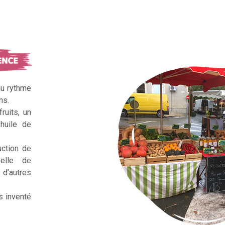
au rythme
ns.
ruits, un
huile de
uction de
nelle de
d’autres
s inventé