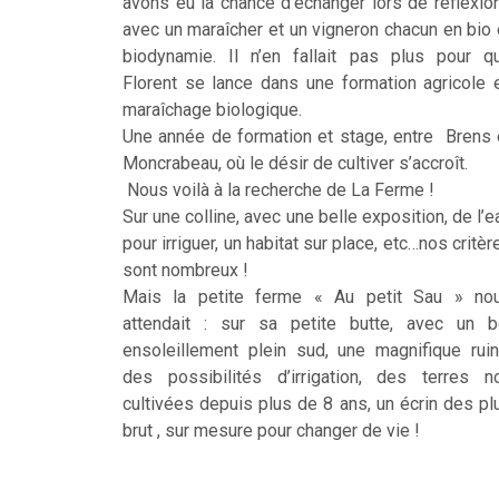
avons eu la chance d’échanger lors de réflexio
avec un maraîcher et un vigneron chacun en bio 
biodynamie. Il n’en fallait pas plus pour q
Florent se lance dans une formation agricole 
maraîchage biologique.
Une année de formation et stage, entre Brens 
Moncrabeau, où le désir de cultiver s’accroît.
Nous voilà à la recherche de La Ferme !
Sur une colline, avec une belle exposition, de l’e
pour irriguer, un habitat sur place, etc…nos critèr
sont nombreux !
Mais la petite ferme « Au petit Sau » no
attendait : sur sa petite butte, avec un b
ensoleillement plein sud, une magnifique ruin
des possibilités d’irrigation, des terres n
cultivées depuis plus de 8 ans, un écrin des pl
brut , sur mesure pour changer de vie !