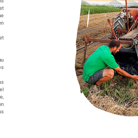
ns
et
ue
en
et
au
es
us
el
e,
on
us