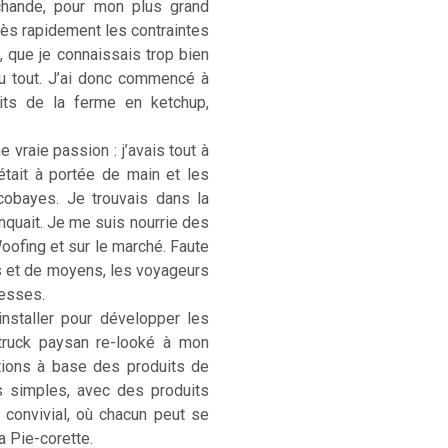
rchande, pour mon plus grand
. Très rapidement les contraintes
, que je connaissais trop bien
u tout. J’ai donc commencé à
its de la ferme en ketchup,
 vraie passion : j’avais tout à
était à portée de main et les
cobayes. Je trouvais dans la
anquait. Je me suis nourrie des
Woofing et sur le marché. Faute
s et de moyens, les voyageurs
hesses.
installer pour développer les
-truck paysan re-looké à mon
ations à base des produits de
s simples, avec des produits
) convivial, où chacun peut se
La Pie-corette.