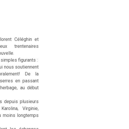
lorent Céléghin et
deux trentenaires
uvelle.
simples figurants :
ui nous soutiennent
ralement! De la
serres en passant
sherbage, au début
us depuis plusieurs
rolina, Virginie,
ou moins longtemps