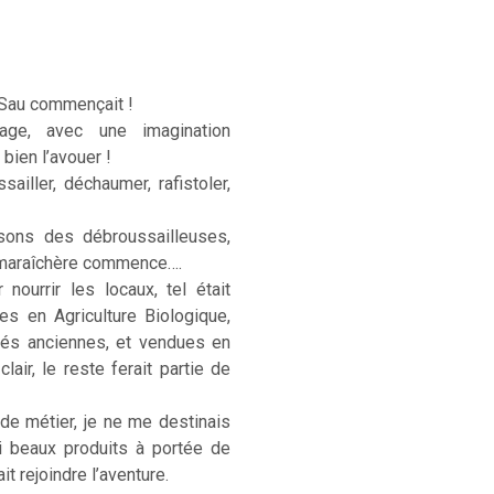
 Sau commençait !
age, avec une imagination
 bien l’avouer !
sailler, déchaumer, rafistoler,
sons des débroussailleuses,
e maraîchère commence….
ourrir les locaux, tel était
ées en Agriculture Biologique,
étés anciennes, et vendues en
lair, le reste ferait partie de
 de métier, je ne me destinais
si beaux produits à portée de
t rejoindre l’aventure.