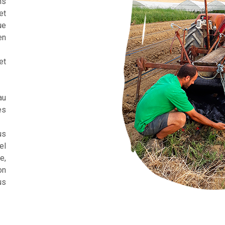
ns
et
ue
en
et
au
es
us
el
e,
on
us