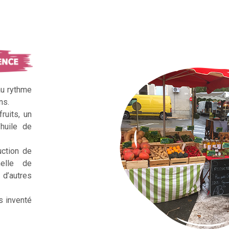
au rythme
ns.
ruits, un
huile de
uction de
nelle de
d’autres
s inventé