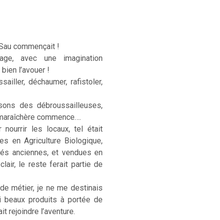
 Sau commençait !
age, avec une imagination
 bien l’avouer !
sailler, déchaumer, rafistoler,
sons des débroussailleuses,
e maraîchère commence….
ourrir les locaux, tel était
ées en Agriculture Biologique,
étés anciennes, et vendues en
lair, le reste ferait partie de
 de métier, je ne me destinais
si beaux produits à portée de
t rejoindre l’aventure.