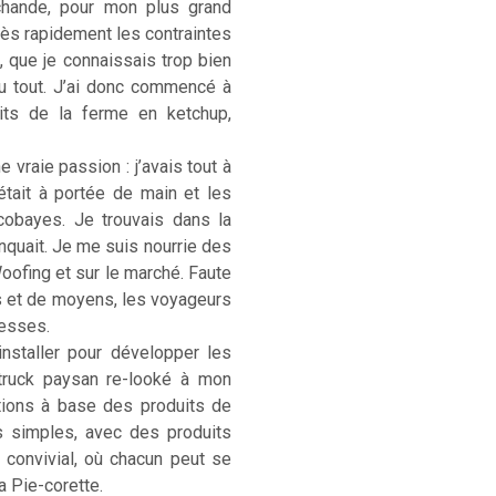
rchande, pour mon plus grand
. Très rapidement les contraintes
, que je connaissais trop bien
u tout. J’ai donc commencé à
its de la ferme en ketchup,
 vraie passion : j’avais tout à
était à portée de main et les
cobayes. Je trouvais dans la
anquait. Je me suis nourrie des
Woofing et sur le marché. Faute
s et de moyens, les voyageurs
hesses.
installer pour développer les
-truck paysan re-looké à mon
ations à base des produits de
s simples, avec des produits
) convivial, où chacun peut se
La Pie-corette.