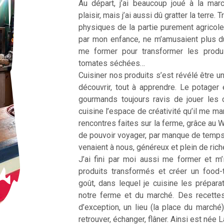
Au départ, j’ai beaucoup joué à la ma
plaisir, mais j’ai aussi dû gratter la terre
physiques de la partie purement agricole
par mon enfance, ne m’amusaient plus d
me former pour transformer les produ
tomates séchées…
Cuisiner nos produits s’est révélé être une
découvrir, tout à apprendre. Le potager 
gourmands toujours ravis de jouer les 
cuisine l’espace de créativité qu’il me m
rencontres faites sur la ferme, grâce au 
de pouvoir voyager, par manque de temp
venaient à nous, généreux et plein de ric
J’ai fini par moi aussi me former et m’
produits transformés et créer un food
goût, dans lequel je cuisine les prépar
notre ferme et du marché. Des recette
d’exception, un lieu (la place du marché
retrouver, échanger, flâner. Ainsi est née 