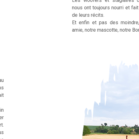
Les woofers et stagiaires 
nous ont toujours nourri et fai
de leurs récits.
Et enfin et pas des moindre
amie, notre mascotte, notre Bor
au
ns
it
in
er
t.
us