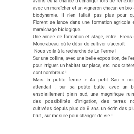
avons eu la chance d’échanger lors de réflexio
avec un maraîcher et un vigneron chacun en bio 
biodynamie. Il n’en fallait pas plus pour q
Florent se lance dans une formation agricole 
maraîchage biologique.
Une année de formation et stage, entre Brens 
Moncrabeau, où le désir de cultiver s’accroît.
Nous voilà à la recherche de La Ferme !
Sur une colline, avec une belle exposition, de l’e
pour irriguer, un habitat sur place, etc…nos critèr
sont nombreux !
Mais la petite ferme « Au petit Sau » no
attendait : sur sa petite butte, avec un b
ensoleillement plein sud, une magnifique ruin
des possibilités d’irrigation, des terres n
cultivées depuis plus de 8 ans, un écrin des pl
brut , sur mesure pour changer de vie !