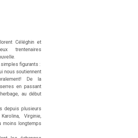
lorent Céléghin et
deux trentenaires
uvelle.
simples figurants :
ui nous soutiennent
ralement! De la
serres en passant
sherbage, au début
us depuis plusieurs
rolina, Virginie,
ou moins longtemps