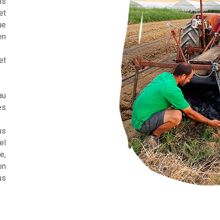
ns
et
ue
en
et
au
es
us
el
e,
on
us