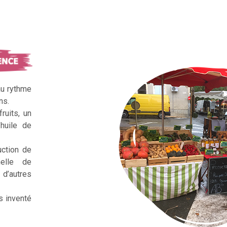
au rythme
ns.
ruits, un
huile de
uction de
nelle de
d’autres
s inventé