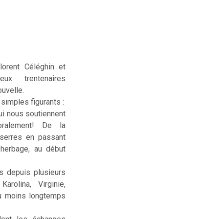
lorent Céléghin et
deux trentenaires
uvelle.
simples figurants :
ui nous soutiennent
ralement! De la
serres en passant
sherbage, au début
us depuis plusieurs
rolina, Virginie,
ou moins longtemps