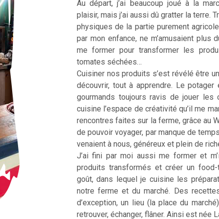
Au départ, j’ai beaucoup joué à la ma
plaisir, mais j’ai aussi dû gratter la terre
physiques de la partie purement agricole
par mon enfance, ne m’amusaient plus d
me former pour transformer les produ
tomates séchées…
Cuisiner nos produits s’est révélé être une
découvrir, tout à apprendre. Le potager 
gourmands toujours ravis de jouer les 
cuisine l’espace de créativité qu’il me m
rencontres faites sur la ferme, grâce au 
de pouvoir voyager, par manque de temp
venaient à nous, généreux et plein de ric
J’ai fini par moi aussi me former et m’
produits transformés et créer un food
goût, dans lequel je cuisine les prépar
notre ferme et du marché. Des recette
d’exception, un lieu (la place du marché
retrouver, échanger, flâner. Ainsi est née 