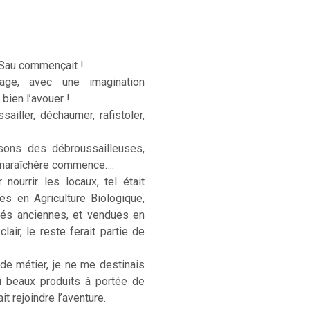
 Sau commençait !
age, avec une imagination
 bien l’avouer !
sailler, déchaumer, rafistoler,
sons des débroussailleuses,
e maraîchère commence….
ourrir les locaux, tel était
ées en Agriculture Biologique,
étés anciennes, et vendues en
lair, le reste ferait partie de
 de métier, je ne me destinais
si beaux produits à portée de
t rejoindre l’aventure.