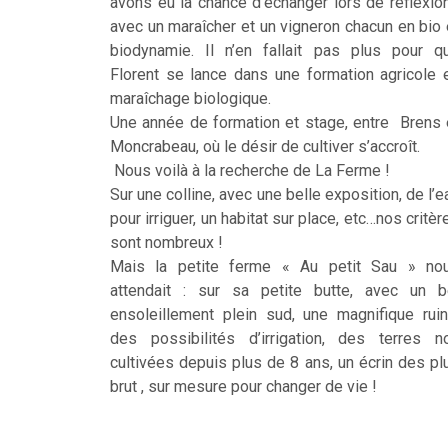
avons eu la chance d’échanger lors de réflexio
avec un maraîcher et un vigneron chacun en bio 
biodynamie. Il n’en fallait pas plus pour q
Florent se lance dans une formation agricole 
maraîchage biologique.
Une année de formation et stage, entre Brens 
Moncrabeau, où le désir de cultiver s’accroît.
Nous voilà à la recherche de La Ferme !
Sur une colline, avec une belle exposition, de l’e
pour irriguer, un habitat sur place, etc…nos critèr
sont nombreux !
Mais la petite ferme « Au petit Sau » no
attendait : sur sa petite butte, avec un b
ensoleillement plein sud, une magnifique ruin
des possibilités d’irrigation, des terres n
cultivées depuis plus de 8 ans, un écrin des pl
brut , sur mesure pour changer de vie !