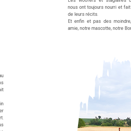
Les woofers et stagiaires 
nous ont toujours nourri et fai
de leurs récits.
Et enfin et pas des moindre
amie, notre mascotte, notre Bor
au
ns
it
in
er
t.
us