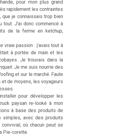
rchande, pour mon plus grand
. Très rapidement les contraintes
, que je connaissais trop bien
u tout. J’ai donc commencé à
its de la ferme en ketchup,
 vraie passion : j’avais tout à
était à portée de main et les
cobayes. Je trouvais dans la
anquait. Je me suis nourrie des
Woofing et sur le marché. Faute
s et de moyens, les voyageurs
hesses.
installer pour développer les
-truck paysan re-looké à mon
ations à base des produits de
s simples, avec des produits
) convivial, où chacun peut se
La Pie-corette.