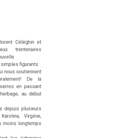
lorent Céléghin et
deux trentenaires
uvelle.
simples figurants :
ui nous soutiennent
ralement! De la
serres en passant
sherbage, au début
us depuis plusieurs
rolina, Virginie,
ou moins longtemps