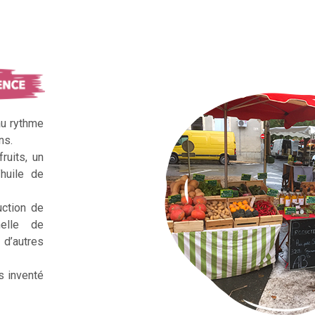
au rythme
ns.
ruits, un
huile de
uction de
nelle de
d’autres
s inventé