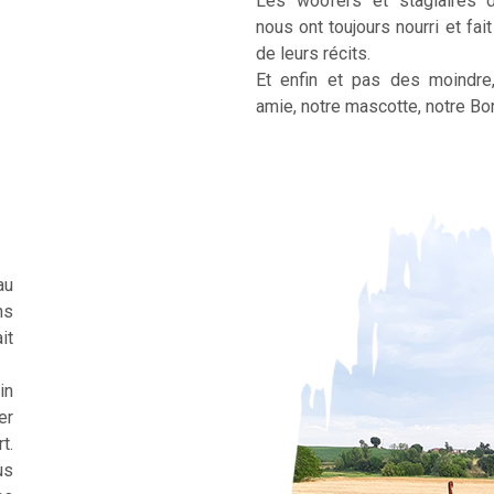
Les woofers et stagiaires 
nous ont toujours nourri et fai
de leurs récits.
Et enfin et pas des moindre
amie, notre mascotte, notre Bor
au
ns
it
in
er
t.
us