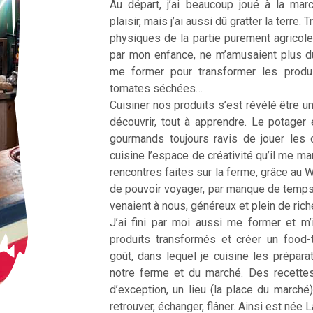
Au départ, j’ai beaucoup joué à la ma
plaisir, mais j’ai aussi dû gratter la terre
physiques de la partie purement agricole
par mon enfance, ne m’amusaient plus d
me former pour transformer les produ
tomates séchées…
Cuisiner nos produits s’est révélé être une
découvrir, tout à apprendre. Le potager 
gourmands toujours ravis de jouer les 
cuisine l’espace de créativité qu’il me m
rencontres faites sur la ferme, grâce au 
de pouvoir voyager, par manque de temp
venaient à nous, généreux et plein de ric
J’ai fini par moi aussi me former et m’
produits transformés et créer un food
goût, dans lequel je cuisine les prépar
notre ferme et du marché. Des recette
d’exception, un lieu (la place du marché
retrouver, échanger, flâner. Ainsi est née 