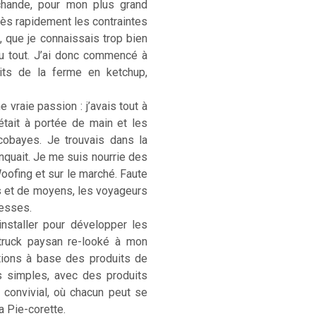
rchande, pour mon plus grand
. Très rapidement les contraintes
, que je connaissais trop bien
u tout. J’ai donc commencé à
its de la ferme en ketchup,
 vraie passion : j’avais tout à
était à portée de main et les
cobayes. Je trouvais dans la
anquait. Je me suis nourrie des
Woofing et sur le marché. Faute
s et de moyens, les voyageurs
hesses.
installer pour développer les
-truck paysan re-looké à mon
ations à base des produits de
s simples, avec des produits
) convivial, où chacun peut se
La Pie-corette.