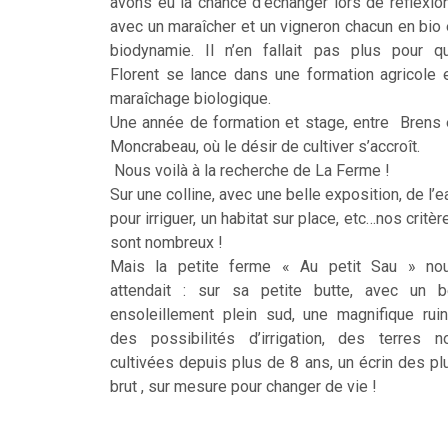
avons eu la chance d’échanger lors de réflexio
avec un maraîcher et un vigneron chacun en bio 
biodynamie. Il n’en fallait pas plus pour q
Florent se lance dans une formation agricole 
maraîchage biologique.
Une année de formation et stage, entre Brens 
Moncrabeau, où le désir de cultiver s’accroît.
Nous voilà à la recherche de La Ferme !
Sur une colline, avec une belle exposition, de l’e
pour irriguer, un habitat sur place, etc…nos critèr
sont nombreux !
Mais la petite ferme « Au petit Sau » no
attendait : sur sa petite butte, avec un b
ensoleillement plein sud, une magnifique ruin
des possibilités d’irrigation, des terres n
cultivées depuis plus de 8 ans, un écrin des pl
brut , sur mesure pour changer de vie !