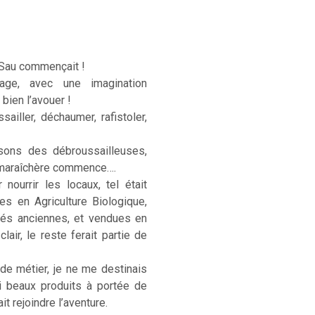
 Sau commençait !
age, avec une imagination
 bien l’avouer !
sailler, déchaumer, rafistoler,
sons des débroussailleuses,
e maraîchère commence….
ourrir les locaux, tel était
ées en Agriculture Biologique,
étés anciennes, et vendues en
lair, le reste ferait partie de
 de métier, je ne me destinais
si beaux produits à portée de
t rejoindre l’aventure.