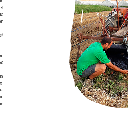
ns
et
ue
en
et
au
es
us
el
e,
on
us