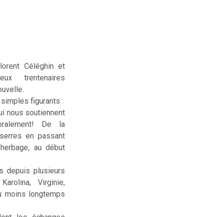
lorent Céléghin et
deux trentenaires
uvelle.
simples figurants :
ui nous soutiennent
ralement! De la
serres en passant
sherbage, au début
us depuis plusieurs
rolina, Virginie,
ou moins longtemps