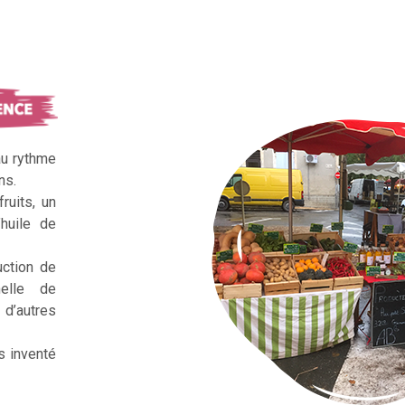
au rythme
ns.
ruits, un
huile de
uction de
nelle de
d’autres
s inventé