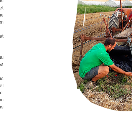
ns
et
ue
en
et
au
es
us
el
e,
on
us