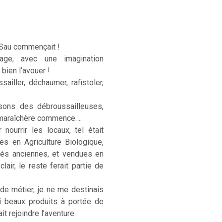
 Sau commençait !
age, avec une imagination
 bien l’avouer !
sailler, déchaumer, rafistoler,
sons des débroussailleuses,
e maraîchère commence….
ourrir les locaux, tel était
ées en Agriculture Biologique,
étés anciennes, et vendues en
lair, le reste ferait partie de
 de métier, je ne me destinais
si beaux produits à portée de
t rejoindre l’aventure.