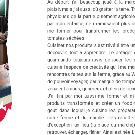
Au départ, j’ai beaucoup joué à la ma
plaisir, mais j’ai aussi dû gratter la terre
physiques de la partie purement agricole
par mon enfance, ne m’amusaient plus d
me former pour transformer les produ
tomates séchées…
Cuisiner nos produits s’est révélé être une
découvrir, tout à apprendre. Le potager 
gourmands toujours ravis de jouer les 
cuisine l’espace de créativité qu’il me m
rencontres faites sur la ferme, grâce au 
de pouvoir voyager, par manque de temp
venaient à nous, généreux et plein de ric
J’ai fini par moi aussi me former et m’
produits transformés et créer un food
goût, dans lequel je cuisine les prépar
notre ferme et du marché. Des recette
d’exception, un lieu (la place du marché
retrouver, échanger, flâner. Ainsi est née 