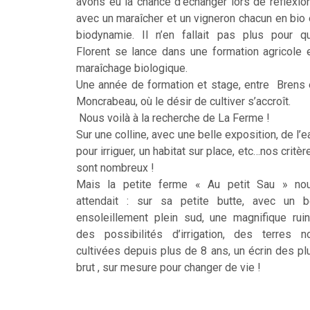
avons eu la chance d’échanger lors de réflexio
avec un maraîcher et un vigneron chacun en bio 
biodynamie. Il n’en fallait pas plus pour q
Florent se lance dans une formation agricole 
maraîchage biologique.
Une année de formation et stage, entre Brens 
Moncrabeau, où le désir de cultiver s’accroît.
Nous voilà à la recherche de La Ferme !
Sur une colline, avec une belle exposition, de l’e
pour irriguer, un habitat sur place, etc…nos critèr
sont nombreux !
Mais la petite ferme « Au petit Sau » no
attendait : sur sa petite butte, avec un b
ensoleillement plein sud, une magnifique ruin
des possibilités d’irrigation, des terres n
cultivées depuis plus de 8 ans, un écrin des pl
brut , sur mesure pour changer de vie !