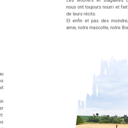
Les woofers et stagiaires 
nous ont toujours nourri et fai
de leurs récits.
Et enfin et pas des moindre
amie, notre mascotte, notre Bor
au
ns
it
in
er
t.
us