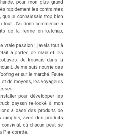
rchande, pour mon plus grand
. Très rapidement les contraintes
, que je connaissais trop bien
u tout. J’ai donc commencé à
its de la ferme en ketchup,
 vraie passion : j’avais tout à
était à portée de main et les
cobayes. Je trouvais dans la
anquait. Je me suis nourrie des
Woofing et sur le marché. Faute
s et de moyens, les voyageurs
hesses.
installer pour développer les
-truck paysan re-looké à mon
ations à base des produits de
s simples, avec des produits
) convivial, où chacun peut se
La Pie-corette.