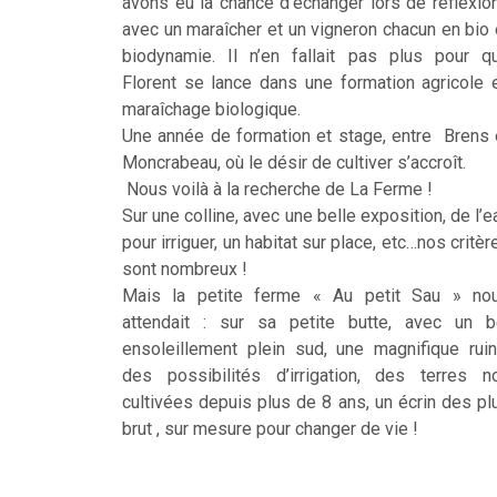
avons eu la chance d’échanger lors de réflexio
avec un maraîcher et un vigneron chacun en bio 
biodynamie. Il n’en fallait pas plus pour q
Florent se lance dans une formation agricole 
maraîchage biologique.
Une année de formation et stage, entre Brens 
Moncrabeau, où le désir de cultiver s’accroît.
Nous voilà à la recherche de La Ferme !
Sur une colline, avec une belle exposition, de l’e
pour irriguer, un habitat sur place, etc…nos critèr
sont nombreux !
Mais la petite ferme « Au petit Sau » no
attendait : sur sa petite butte, avec un b
ensoleillement plein sud, une magnifique ruin
des possibilités d’irrigation, des terres n
cultivées depuis plus de 8 ans, un écrin des pl
brut , sur mesure pour changer de vie !