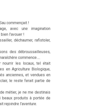
 Sau commençait !
age, avec une imagination
 bien l’avouer !
sailler, déchaumer, rafistoler,
sons des débroussailleuses,
e maraîchère commence….
ourrir les locaux, tel était
ées en Agriculture Biologique,
étés anciennes, et vendues en
lair, le reste ferait partie de
 de métier, je ne me destinais
si beaux produits à portée de
t rejoindre l’aventure.