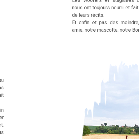
Les woofers et stagiaires 
nous ont toujours nourri et fai
de leurs récits.
Et enfin et pas des moindre
amie, notre mascotte, notre Bor
au
ns
it
in
er
t.
us