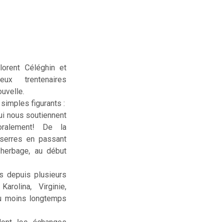
lorent Céléghin et
deux trentenaires
uvelle.
simples figurants :
ui nous soutiennent
ralement! De la
serres en passant
sherbage, au début
us depuis plusieurs
rolina, Virginie,
ou moins longtemps