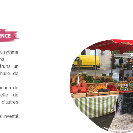
au rythme
ns.
ruits, un
huile de
uction de
nelle de
d’autres
s inventé