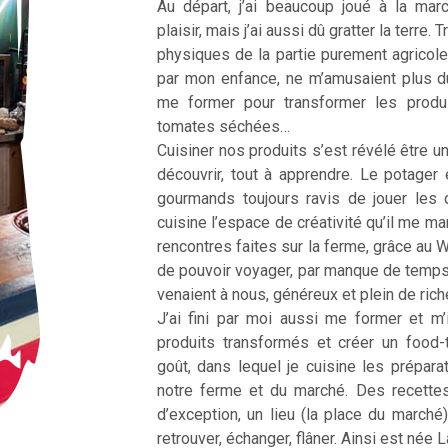
Au départ, j’ai beaucoup joué à la ma
plaisir, mais j’ai aussi dû gratter la terre
physiques de la partie purement agricole
par mon enfance, ne m’amusaient plus d
me former pour transformer les produ
tomates séchées…
Cuisiner nos produits s’est révélé être une
découvrir, tout à apprendre. Le potager 
gourmands toujours ravis de jouer les 
cuisine l’espace de créativité qu’il me m
rencontres faites sur la ferme, grâce au 
de pouvoir voyager, par manque de temp
venaient à nous, généreux et plein de ric
J’ai fini par moi aussi me former et m’
produits transformés et créer un food
goût, dans lequel je cuisine les prépar
notre ferme et du marché. Des recette
d’exception, un lieu (la place du marché
retrouver, échanger, flâner. Ainsi est née 