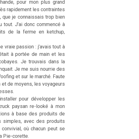
rchande, pour mon plus grand
. Très rapidement les contraintes
, que je connaissais trop bien
u tout. J’ai donc commencé à
its de la ferme en ketchup,
 vraie passion : j’avais tout à
était à portée de main et les
cobayes. Je trouvais dans la
anquait. Je me suis nourrie des
Woofing et sur le marché. Faute
s et de moyens, les voyageurs
hesses.
installer pour développer les
-truck paysan re-looké à mon
ations à base des produits de
s simples, avec des produits
) convivial, où chacun peut se
La Pie-corette.