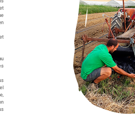
ns
et
ue
en
et
au
es
us
el
e,
on
us