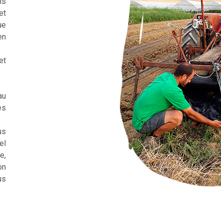
ns
et
ue
en
et
au
es
us
el
e,
on
us