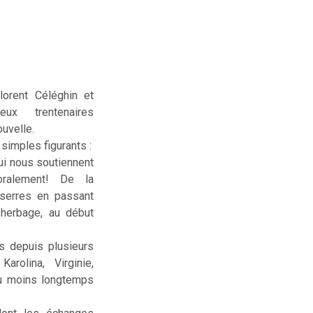
lorent Céléghin et
deux trentenaires
uvelle.
simples figurants :
ui nous soutiennent
ralement! De la
serres en passant
sherbage, au début
us depuis plusieurs
rolina, Virginie,
ou moins longtemps