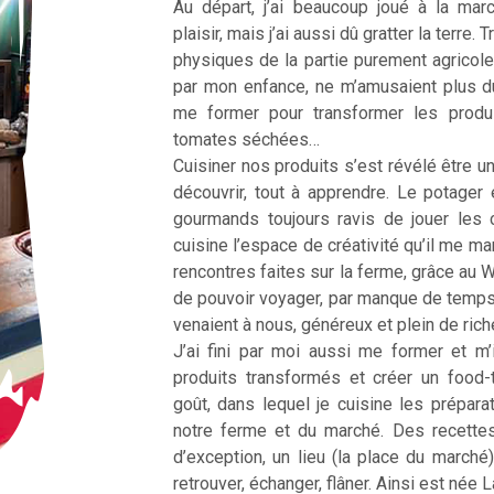
Au départ, j’ai beaucoup joué à la ma
plaisir, mais j’ai aussi dû gratter la terre
physiques de la partie purement agricole
par mon enfance, ne m’amusaient plus d
me former pour transformer les produ
tomates séchées…
Cuisiner nos produits s’est révélé être une
découvrir, tout à apprendre. Le potager 
gourmands toujours ravis de jouer les 
cuisine l’espace de créativité qu’il me m
rencontres faites sur la ferme, grâce au 
de pouvoir voyager, par manque de temp
venaient à nous, généreux et plein de ric
J’ai fini par moi aussi me former et m’
produits transformés et créer un food
goût, dans lequel je cuisine les prépar
notre ferme et du marché. Des recette
d’exception, un lieu (la place du marché
retrouver, échanger, flâner. Ainsi est née 