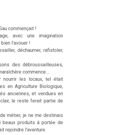
 Sau commençait !
age, avec une imagination
 bien l’avouer !
sailler, déchaumer, rafistoler,
sons des débroussailleuses,
e maraîchère commence….
ourrir les locaux, tel était
ées en Agriculture Biologique,
étés anciennes, et vendues en
lair, le reste ferait partie de
 de métier, je ne me destinais
si beaux produits à portée de
t rejoindre l’aventure.