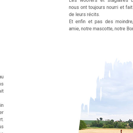
Les woofers et stagiaires 
nous ont toujours nourri et fai
de leurs récits.
Et enfin et pas des moindre
amie, notre mascotte, notre Bor
au
ns
it
in
er
t.
us