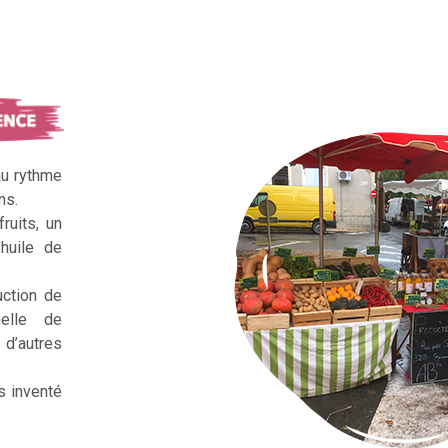
au rythme
ns.
ruits, un
huile de
uction de
nelle de
d’autres
s inventé