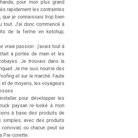
rchande, pour mon plus grand
. Très rapidement les contraintes
, que je connaissais trop bien
u tout. J’ai donc commencé à
its de la ferme en ketchup,
 vraie passion : j’avais tout à
était à portée de main et les
cobayes. Je trouvais dans la
anquait. Je me suis nourrie des
Woofing et sur le marché. Faute
s et de moyens, les voyageurs
hesses.
installer pour développer les
-truck paysan re-looké à mon
ations à base des produits de
s simples, avec des produits
) convivial, où chacun peut se
La Pie-corette.