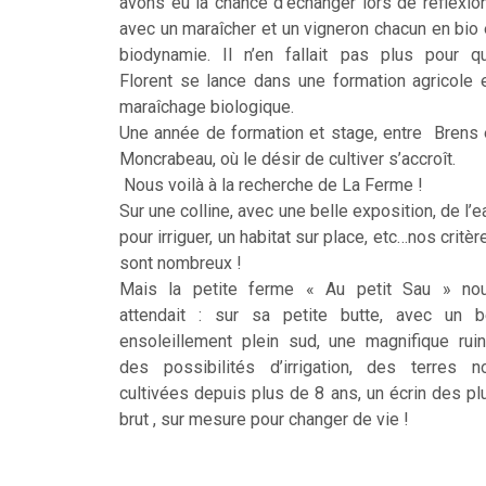
avons eu la chance d’échanger lors de réflexio
avec un maraîcher et un vigneron chacun en bio 
biodynamie. Il n’en fallait pas plus pour q
Florent se lance dans une formation agricole 
maraîchage biologique.
Une année de formation et stage, entre Brens 
Moncrabeau, où le désir de cultiver s’accroît.
Nous voilà à la recherche de La Ferme !
Sur une colline, avec une belle exposition, de l’e
pour irriguer, un habitat sur place, etc…nos critèr
sont nombreux !
Mais la petite ferme « Au petit Sau » no
attendait : sur sa petite butte, avec un b
ensoleillement plein sud, une magnifique ruin
des possibilités d’irrigation, des terres n
cultivées depuis plus de 8 ans, un écrin des pl
brut , sur mesure pour changer de vie !