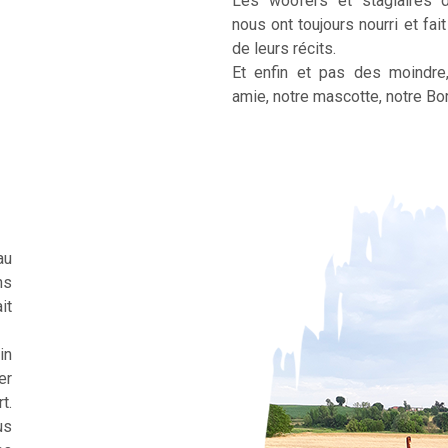
Les woofers et stagiaires 
nous ont toujours nourri et fai
de leurs récits.
Et enfin et pas des moindre
amie, notre mascotte, notre Bor
au
ns
it
in
er
t.
us