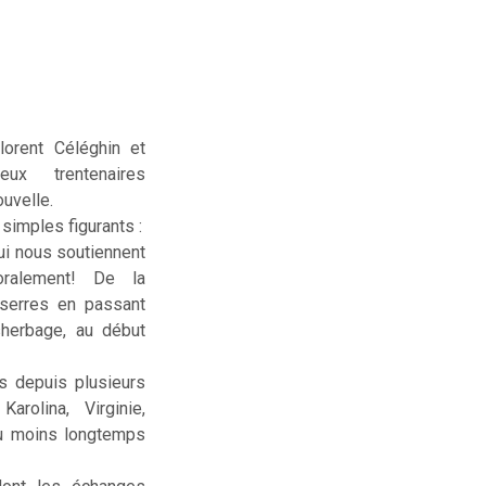
lorent Céléghin et
deux trentenaires
uvelle.
simples figurants :
ui nous soutiennent
ralement! De la
serres en passant
sherbage, au début
us depuis plusieurs
rolina, Virginie,
ou moins longtemps