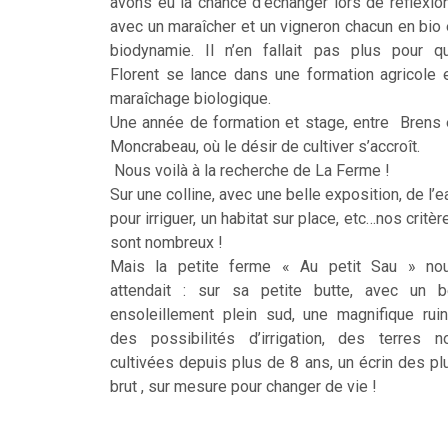
avons eu la chance d’échanger lors de réflexio
avec un maraîcher et un vigneron chacun en bio 
biodynamie. Il n’en fallait pas plus pour q
Florent se lance dans une formation agricole 
maraîchage biologique.
Une année de formation et stage, entre Brens 
Moncrabeau, où le désir de cultiver s’accroît.
Nous voilà à la recherche de La Ferme !
Sur une colline, avec une belle exposition, de l’e
pour irriguer, un habitat sur place, etc…nos critèr
sont nombreux !
Mais la petite ferme « Au petit Sau » no
attendait : sur sa petite butte, avec un b
ensoleillement plein sud, une magnifique ruin
des possibilités d’irrigation, des terres n
cultivées depuis plus de 8 ans, un écrin des pl
brut , sur mesure pour changer de vie !