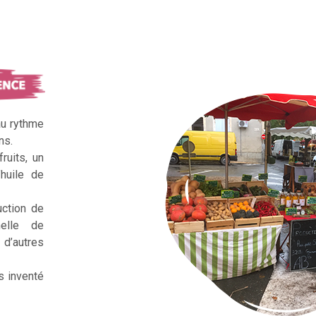
au rythme
ns.
ruits, un
huile de
uction de
nelle de
d’autres
s inventé