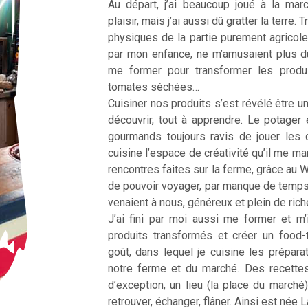
Au départ, j’ai beaucoup joué à la ma
plaisir, mais j’ai aussi dû gratter la terre
physiques de la partie purement agricole
par mon enfance, ne m’amusaient plus d
me former pour transformer les produ
tomates séchées…
Cuisiner nos produits s’est révélé être une
découvrir, tout à apprendre. Le potager 
gourmands toujours ravis de jouer les 
cuisine l’espace de créativité qu’il me m
rencontres faites sur la ferme, grâce au 
de pouvoir voyager, par manque de temp
venaient à nous, généreux et plein de ric
J’ai fini par moi aussi me former et m’
produits transformés et créer un food
goût, dans lequel je cuisine les prépar
notre ferme et du marché. Des recette
d’exception, un lieu (la place du marché
retrouver, échanger, flâner. Ainsi est née 