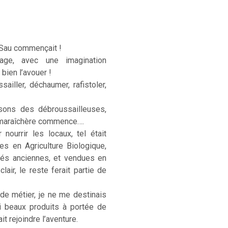
 Sau commençait !
age, avec une imagination
 bien l’avouer !
sailler, déchaumer, rafistoler,
sons des débroussailleuses,
e maraîchère commence….
ourrir les locaux, tel était
ées en Agriculture Biologique,
étés anciennes, et vendues en
lair, le reste ferait partie de
 de métier, je ne me destinais
si beaux produits à portée de
t rejoindre l’aventure.