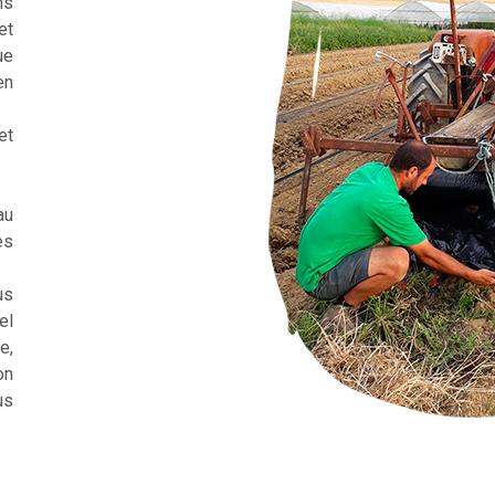
ns
et
ue
en
et
au
es
us
el
e,
on
us