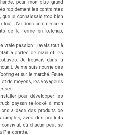
rchande, pour mon plus grand
. Très rapidement les contraintes
, que je connaissais trop bien
u tout. J’ai donc commencé à
its de la ferme en ketchup,
 vraie passion : j’avais tout à
était à portée de main et les
cobayes. Je trouvais dans la
anquait. Je me suis nourrie des
Woofing et sur le marché. Faute
s et de moyens, les voyageurs
hesses.
installer pour développer les
-truck paysan re-looké à mon
ations à base des produits de
s simples, avec des produits
) convivial, où chacun peut se
La Pie-corette.