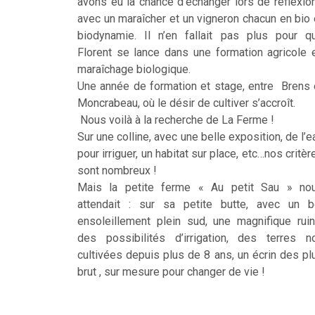
avons eu la chance d’échanger lors de réflexio
avec un maraîcher et un vigneron chacun en bio 
biodynamie. Il n’en fallait pas plus pour q
Florent se lance dans une formation agricole 
maraîchage biologique.
Une année de formation et stage, entre Brens 
Moncrabeau, où le désir de cultiver s’accroît.
Nous voilà à la recherche de La Ferme !
Sur une colline, avec une belle exposition, de l’e
pour irriguer, un habitat sur place, etc…nos critèr
sont nombreux !
Mais la petite ferme « Au petit Sau » no
attendait : sur sa petite butte, avec un b
ensoleillement plein sud, une magnifique ruin
des possibilités d’irrigation, des terres n
cultivées depuis plus de 8 ans, un écrin des pl
brut , sur mesure pour changer de vie !