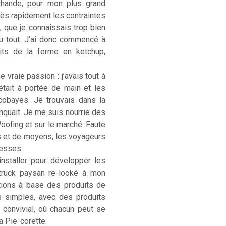
rchande, pour mon plus grand
. Très rapidement les contraintes
, que je connaissais trop bien
u tout. J’ai donc commencé à
its de la ferme en ketchup,
 vraie passion : j’avais tout à
était à portée de main et les
cobayes. Je trouvais dans la
anquait. Je me suis nourrie des
Woofing et sur le marché. Faute
s et de moyens, les voyageurs
hesses.
installer pour développer les
-truck paysan re-looké à mon
ations à base des produits de
s simples, avec des produits
) convivial, où chacun peut se
La Pie-corette.