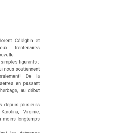
lorent Céléghin et
deux trentenaires
uvelle.
simples figurants :
ui nous soutiennent
ralement! De la
serres en passant
sherbage, au début
us depuis plusieurs
rolina, Virginie,
ou moins longtemps