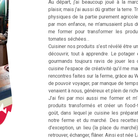
Au départ, j’ai beaucoup joué à la ma
plaisir, mais j’ai aussi dû gratter la terre
physiques de la partie purement agricole
par mon enfance, ne m’amusaient plus d
me former pour transformer les produ
tomates séchées…
Cuisiner nos produits s’est révélé être une
découvrir, tout à apprendre. Le potager 
gourmands toujours ravis de jouer les 
cuisine l’espace de créativité qu’il me m
rencontres faites sur la ferme, grâce au 
de pouvoir voyager, par manque de temp
venaient à nous, généreux et plein de ric
J’ai fini par moi aussi me former et m’
produits transformés et créer un food
goût, dans lequel je cuisine les prépar
notre ferme et du marché. Des recette
d’exception, un lieu (la place du marché
retrouver, échanger, flâner. Ainsi est née 