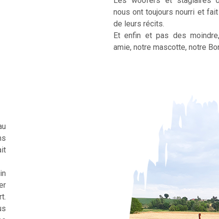
Les woofers et stagiaires 
nous ont toujours nourri et fai
de leurs récits.
Et enfin et pas des moindre
amie, notre mascotte, notre Bor
au
ns
it
in
er
t.
us