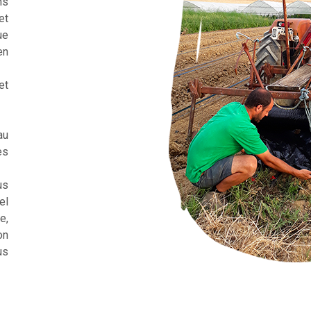
ns
et
ue
en
et
au
es
us
el
e,
on
us