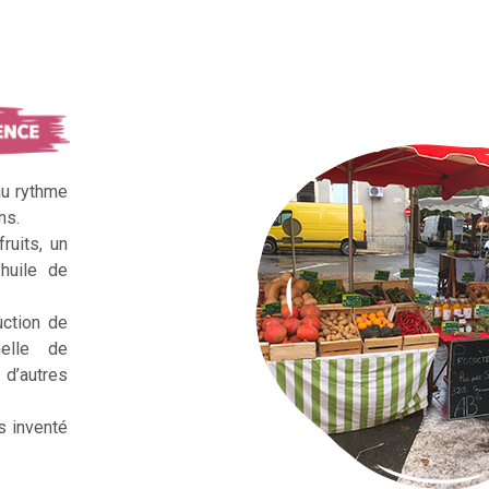
au rythme
ns.
ruits, un
huile de
uction de
nelle de
d’autres
s inventé