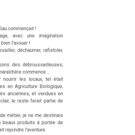
 Sau commençait !
age, avec une imagination
 bien l’avouer !
sailler, déchaumer, rafistoler,
sons des débroussailleuses,
e maraîchère commence….
ourrir les locaux, tel était
ées en Agriculture Biologique,
étés anciennes, et vendues en
lair, le reste ferait partie de
 de métier, je ne me destinais
si beaux produits à portée de
t rejoindre l’aventure.