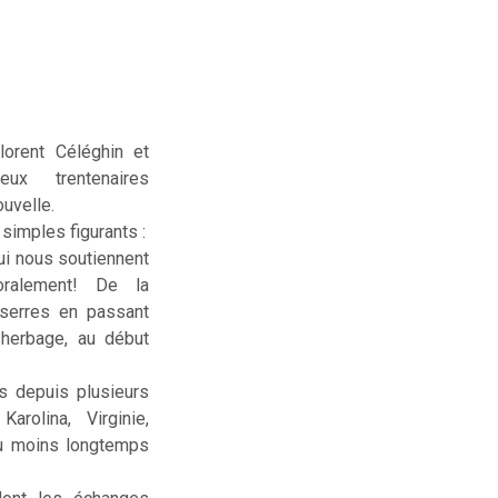
lorent Céléghin et
deux trentenaires
uvelle.
simples figurants :
ui nous soutiennent
ralement! De la
serres en passant
sherbage, au début
us depuis plusieurs
rolina, Virginie,
ou moins longtemps