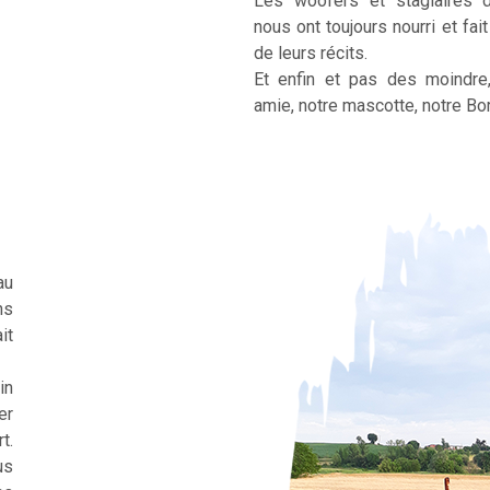
Les woofers et stagiaires 
nous ont toujours nourri et fai
de leurs récits.
Et enfin et pas des moindre
amie, notre mascotte, notre Bor
au
ns
it
in
er
t.
us