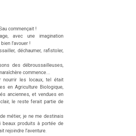
 Sau commençait !
age, avec une imagination
 bien l’avouer !
sailler, déchaumer, rafistoler,
sons des débroussailleuses,
e maraîchère commence….
ourrir les locaux, tel était
ées en Agriculture Biologique,
étés anciennes, et vendues en
lair, le reste ferait partie de
 de métier, je ne me destinais
si beaux produits à portée de
t rejoindre l’aventure.