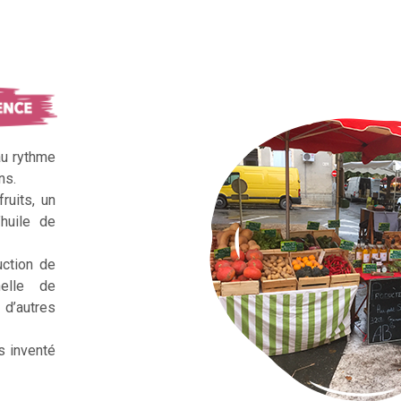
au rythme
ns.
ruits, un
huile de
uction de
nelle de
d’autres
s inventé