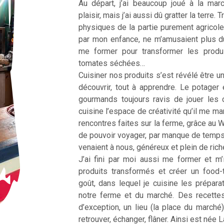
Au départ, j’ai beaucoup joué à la ma
plaisir, mais j’ai aussi dû gratter la terre
physiques de la partie purement agricole
par mon enfance, ne m’amusaient plus d
me former pour transformer les produ
tomates séchées…
Cuisiner nos produits s’est révélé être une
découvrir, tout à apprendre. Le potager 
gourmands toujours ravis de jouer les 
cuisine l’espace de créativité qu’il me m
rencontres faites sur la ferme, grâce au 
de pouvoir voyager, par manque de temp
venaient à nous, généreux et plein de ric
J’ai fini par moi aussi me former et m’
produits transformés et créer un food
goût, dans lequel je cuisine les prépar
notre ferme et du marché. Des recette
d’exception, un lieu (la place du marché
retrouver, échanger, flâner. Ainsi est née 