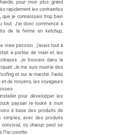
rchande, pour mon plus grand
. Très rapidement les contraintes
, que je connaissais trop bien
u tout. J’ai donc commencé à
its de la ferme en ketchup,
 vraie passion : j’avais tout à
était à portée de main et les
cobayes. Je trouvais dans la
anquait. Je me suis nourrie des
Woofing et sur le marché. Faute
s et de moyens, les voyageurs
hesses.
installer pour développer les
-truck paysan re-looké à mon
ations à base des produits de
s simples, avec des produits
) convivial, où chacun peut se
La Pie-corette.