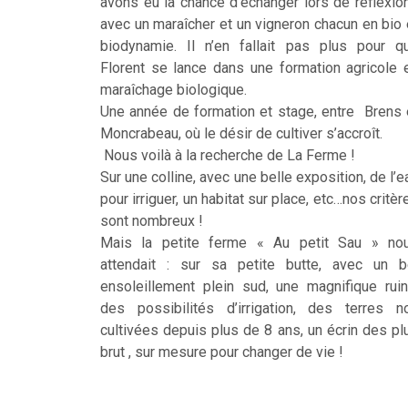
avons eu la chance d’échanger lors de réflexio
avec un maraîcher et un vigneron chacun en bio 
biodynamie. Il n’en fallait pas plus pour q
Florent se lance dans une formation agricole 
maraîchage biologique.
Une année de formation et stage, entre Brens 
Moncrabeau, où le désir de cultiver s’accroît.
Nous voilà à la recherche de La Ferme !
Sur une colline, avec une belle exposition, de l’e
pour irriguer, un habitat sur place, etc…nos critèr
sont nombreux !
Mais la petite ferme « Au petit Sau » no
attendait : sur sa petite butte, avec un b
ensoleillement plein sud, une magnifique ruin
des possibilités d’irrigation, des terres n
cultivées depuis plus de 8 ans, un écrin des pl
brut , sur mesure pour changer de vie !