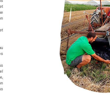
ns
et
ue
en
et
au
es
us
el
e,
on
us