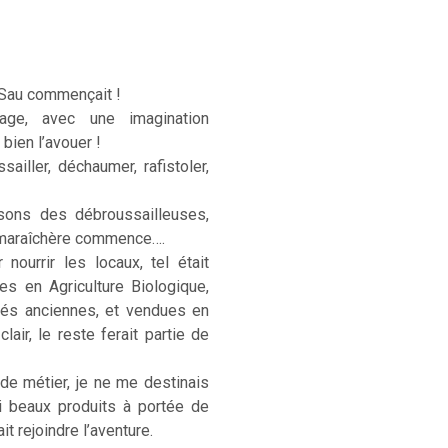
 Sau commençait !
age, avec une imagination
 bien l’avouer !
sailler, déchaumer, rafistoler,
sons des débroussailleuses,
e maraîchère commence….
ourrir les locaux, tel était
ées en Agriculture Biologique,
étés anciennes, et vendues en
lair, le reste ferait partie de
 de métier, je ne me destinais
si beaux produits à portée de
t rejoindre l’aventure.