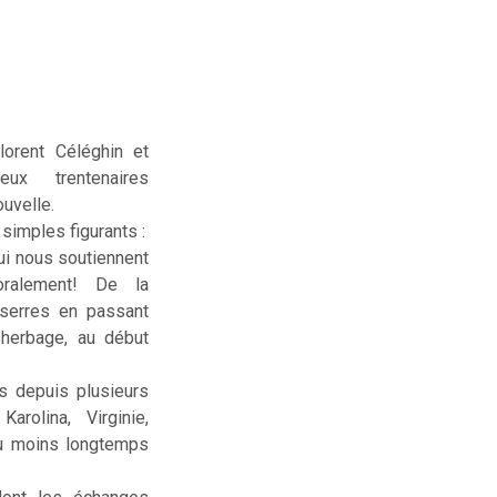
lorent Céléghin et
deux trentenaires
uvelle.
simples figurants :
ui nous soutiennent
ralement! De la
serres en passant
sherbage, au début
us depuis plusieurs
rolina, Virginie,
ou moins longtemps