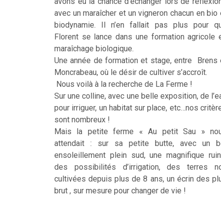
avons eu la chance d’échanger lors de réflexio
avec un maraîcher et un vigneron chacun en bio 
biodynamie. Il n’en fallait pas plus pour q
Florent se lance dans une formation agricole 
maraîchage biologique.
Une année de formation et stage, entre Brens 
Moncrabeau, où le désir de cultiver s’accroît.
Nous voilà à la recherche de La Ferme !
Sur une colline, avec une belle exposition, de l’e
pour irriguer, un habitat sur place, etc…nos critèr
sont nombreux !
Mais la petite ferme « Au petit Sau » no
attendait : sur sa petite butte, avec un b
ensoleillement plein sud, une magnifique ruin
des possibilités d’irrigation, des terres n
cultivées depuis plus de 8 ans, un écrin des pl
brut , sur mesure pour changer de vie !