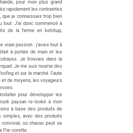
rchande, pour mon plus grand
. Très rapidement les contraintes
, que je connaissais trop bien
u tout. J’ai donc commencé à
its de la ferme en ketchup,
 vraie passion : j’avais tout à
était à portée de main et les
cobayes. Je trouvais dans la
anquait. Je me suis nourrie des
Woofing et sur le marché. Faute
s et de moyens, les voyageurs
hesses.
installer pour développer les
-truck paysan re-looké à mon
ations à base des produits de
s simples, avec des produits
) convivial, où chacun peut se
La Pie-corette.