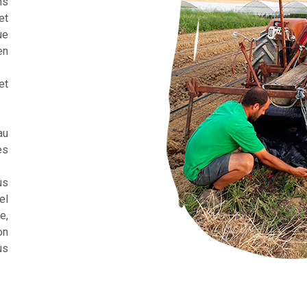
ns
et
ue
en
et
au
es
us
el
e,
on
us