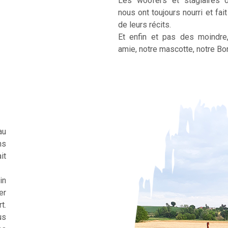
Les woofers et stagiaires 
nous ont toujours nourri et fai
de leurs récits.
Et enfin et pas des moindre
amie, notre mascotte, notre Bor
au
ns
it
in
er
t.
us