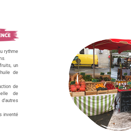
au rythme
ns.
ruits, un
huile de
uction de
nelle de
d’autres
s inventé