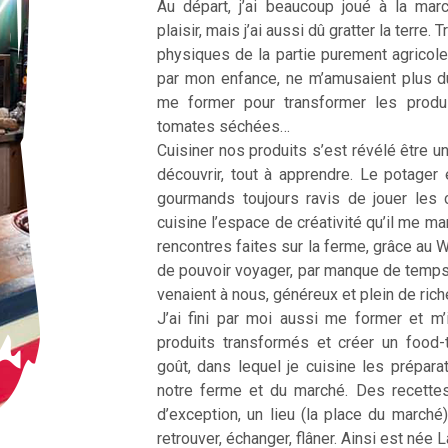
Au départ, j’ai beaucoup joué à la ma
plaisir, mais j’ai aussi dû gratter la terre
physiques de la partie purement agricole
par mon enfance, ne m’amusaient plus d
me former pour transformer les produ
tomates séchées…
Cuisiner nos produits s’est révélé être une
découvrir, tout à apprendre. Le potager 
gourmands toujours ravis de jouer les 
cuisine l’espace de créativité qu’il me m
rencontres faites sur la ferme, grâce au 
de pouvoir voyager, par manque de temp
venaient à nous, généreux et plein de ric
J’ai fini par moi aussi me former et m’
produits transformés et créer un food
goût, dans lequel je cuisine les prépar
notre ferme et du marché. Des recette
d’exception, un lieu (la place du marché
retrouver, échanger, flâner. Ainsi est née 