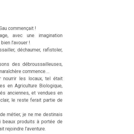
 Sau commençait !
age, avec une imagination
 bien l’avouer !
sailler, déchaumer, rafistoler,
sons des débroussailleuses,
e maraîchère commence….
ourrir les locaux, tel était
ées en Agriculture Biologique,
étés anciennes, et vendues en
lair, le reste ferait partie de
 de métier, je ne me destinais
si beaux produits à portée de
t rejoindre l’aventure.