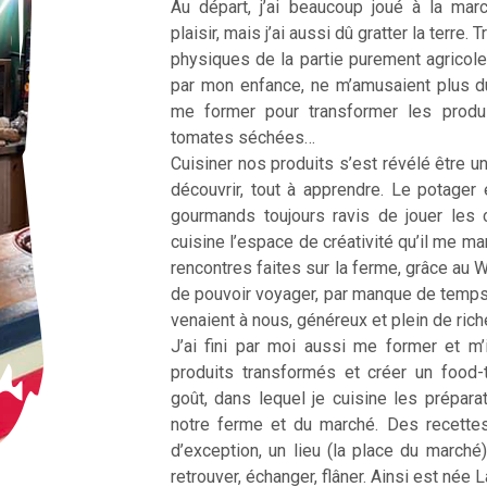
Au départ, j’ai beaucoup joué à la ma
plaisir, mais j’ai aussi dû gratter la terre
physiques de la partie purement agricole
par mon enfance, ne m’amusaient plus d
me former pour transformer les produ
tomates séchées…
Cuisiner nos produits s’est révélé être une
découvrir, tout à apprendre. Le potager 
gourmands toujours ravis de jouer les 
cuisine l’espace de créativité qu’il me m
rencontres faites sur la ferme, grâce au 
de pouvoir voyager, par manque de temp
venaient à nous, généreux et plein de ric
J’ai fini par moi aussi me former et m’
produits transformés et créer un food
goût, dans lequel je cuisine les prépar
notre ferme et du marché. Des recette
d’exception, un lieu (la place du marché
retrouver, échanger, flâner. Ainsi est née 