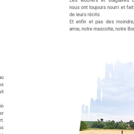
Les woofers et stagiaires 
nous ont toujours nourri et fai
de leurs récits.
Et enfin et pas des moindre
amie, notre mascotte, notre Bor
au
ns
it
in
er
t.
us