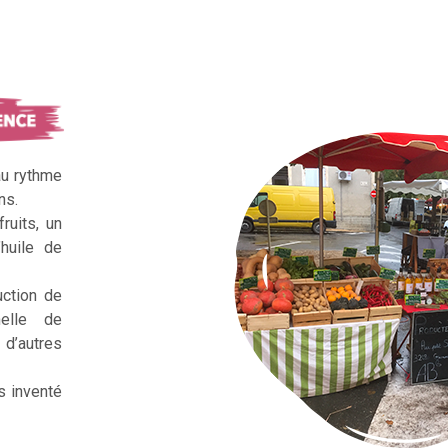
au rythme
ns.
ruits, un
huile de
uction de
nelle de
d’autres
s inventé