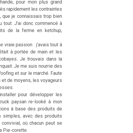
rchande, pour mon plus grand
. Très rapidement les contraintes
, que je connaissais trop bien
u tout. J’ai donc commencé à
its de la ferme en ketchup,
 vraie passion : j’avais tout à
était à portée de main et les
cobayes. Je trouvais dans la
anquait. Je me suis nourrie des
Woofing et sur le marché. Faute
s et de moyens, les voyageurs
hesses.
installer pour développer les
-truck paysan re-looké à mon
ations à base des produits de
s simples, avec des produits
) convivial, où chacun peut se
La Pie-corette.