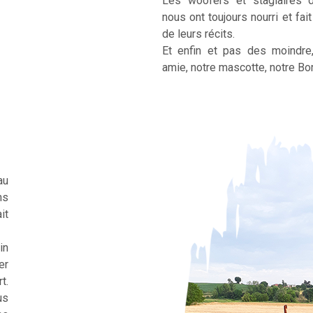
Les woofers et stagiaires 
nous ont toujours nourri et fai
de leurs récits.
Et enfin et pas des moindre
amie, notre mascotte, notre Bor
au
ns
it
in
er
t.
us