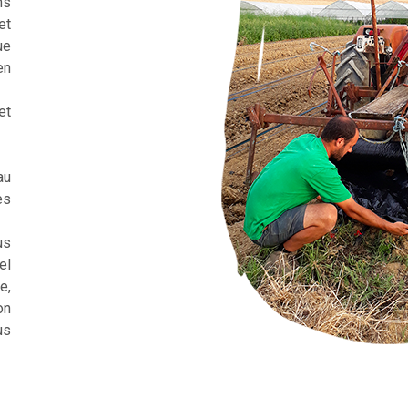
ns
et
ue
en
et
au
es
us
el
e,
on
us