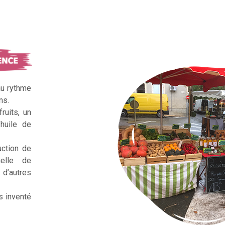
au rythme
ns.
ruits, un
huile de
uction de
nelle de
d’autres
s inventé