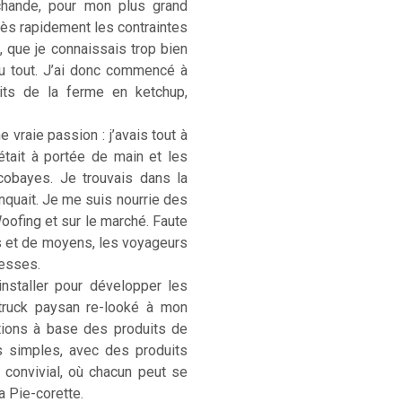
rchande, pour mon plus grand
. Très rapidement les contraintes
, que je connaissais trop bien
u tout. J’ai donc commencé à
its de la ferme en ketchup,
 vraie passion : j’avais tout à
était à portée de main et les
cobayes. Je trouvais dans la
anquait. Je me suis nourrie des
Woofing et sur le marché. Faute
s et de moyens, les voyageurs
hesses.
installer pour développer les
-truck paysan re-looké à mon
ations à base des produits de
s simples, avec des produits
) convivial, où chacun peut se
La Pie-corette.