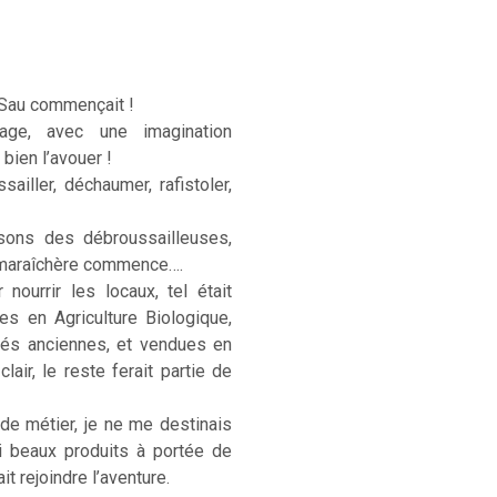
 Sau commençait !
age, avec une imagination
 bien l’avouer !
sailler, déchaumer, rafistoler,
sons des débroussailleuses,
e maraîchère commence….
ourrir les locaux, tel était
ées en Agriculture Biologique,
étés anciennes, et vendues en
lair, le reste ferait partie de
 de métier, je ne me destinais
si beaux produits à portée de
t rejoindre l’aventure.