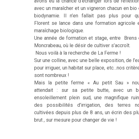
avons eu la chance d’échanger lors de réflexio
avec un maraîcher et un vigneron chacun en bio 
biodynamie. Il n’en fallait pas plus pour q
Florent se lance dans une formation agricole 
maraîchage biologique.
Une année de formation et stage, entre Brens 
Moncrabeau, où le désir de cultiver s’accroît.
Nous voilà à la recherche de La Ferme !
Sur une colline, avec une belle exposition, de l’e
pour irriguer, un habitat sur place, etc…nos critèr
sont nombreux !
Mais la petite ferme « Au petit Sau » no
attendait : sur sa petite butte, avec un b
ensoleillement plein sud, une magnifique ruin
des possibilités d’irrigation, des terres n
cultivées depuis plus de 8 ans, un écrin des pl
brut , sur mesure pour changer de vie !