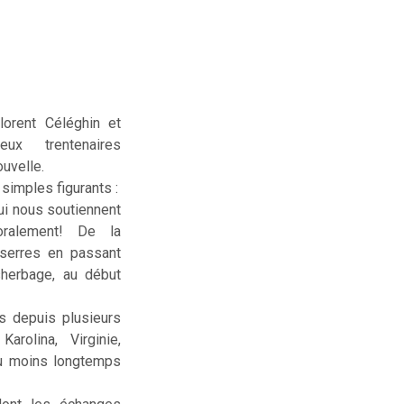
lorent Céléghin et
deux trentenaires
uvelle.
simples figurants :
ui nous soutiennent
ralement! De la
serres en passant
sherbage, au début
us depuis plusieurs
rolina, Virginie,
ou moins longtemps