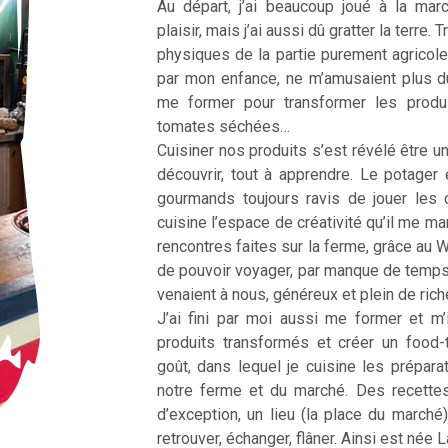
Au départ, j’ai beaucoup joué à la ma
plaisir, mais j’ai aussi dû gratter la terre
physiques de la partie purement agricole
par mon enfance, ne m’amusaient plus d
me former pour transformer les produ
tomates séchées…
Cuisiner nos produits s’est révélé être une
découvrir, tout à apprendre. Le potager 
gourmands toujours ravis de jouer les 
cuisine l’espace de créativité qu’il me m
rencontres faites sur la ferme, grâce au 
de pouvoir voyager, par manque de temp
venaient à nous, généreux et plein de ric
J’ai fini par moi aussi me former et m’
produits transformés et créer un food
goût, dans lequel je cuisine les prépar
notre ferme et du marché. Des recette
d’exception, un lieu (la place du marché
retrouver, échanger, flâner. Ainsi est née 