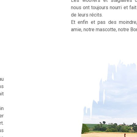
Les woofers et stagiaires 
nous ont toujours nourri et fai
de leurs récits.
Et enfin et pas des moindre
amie, notre mascotte, notre Bor
au
ns
it
in
er
t.
us