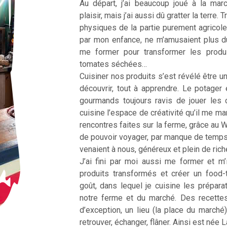
Au départ, j’ai beaucoup joué à la ma
plaisir, mais j’ai aussi dû gratter la terre
physiques de la partie purement agricole
par mon enfance, ne m’amusaient plus d
me former pour transformer les produ
tomates séchées…
Cuisiner nos produits s’est révélé être une
découvrir, tout à apprendre. Le potager 
gourmands toujours ravis de jouer les 
cuisine l’espace de créativité qu’il me m
rencontres faites sur la ferme, grâce au 
de pouvoir voyager, par manque de temp
venaient à nous, généreux et plein de ric
J’ai fini par moi aussi me former et m’
produits transformés et créer un food
goût, dans lequel je cuisine les prépar
notre ferme et du marché. Des recette
d’exception, un lieu (la place du marché
retrouver, échanger, flâner. Ainsi est née 