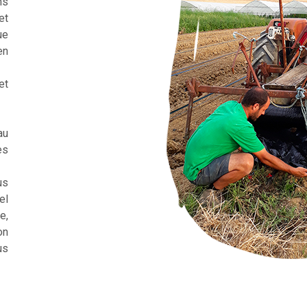
ns
et
ue
en
et
au
es
us
el
e,
on
us