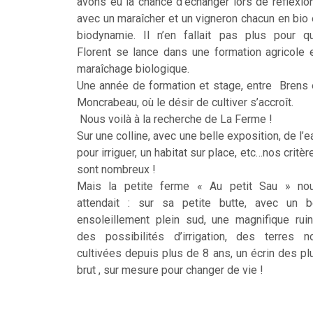
avons eu la chance d’échanger lors de réflexio
avec un maraîcher et un vigneron chacun en bio 
biodynamie. Il n’en fallait pas plus pour q
Florent se lance dans une formation agricole 
maraîchage biologique.
Une année de formation et stage, entre Brens 
Moncrabeau, où le désir de cultiver s’accroît.
Nous voilà à la recherche de La Ferme !
Sur une colline, avec une belle exposition, de l’e
pour irriguer, un habitat sur place, etc…nos critèr
sont nombreux !
Mais la petite ferme « Au petit Sau » no
attendait : sur sa petite butte, avec un b
ensoleillement plein sud, une magnifique ruin
des possibilités d’irrigation, des terres n
cultivées depuis plus de 8 ans, un écrin des pl
brut , sur mesure pour changer de vie !