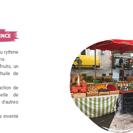
au rythme
ns.
ruits, un
huile de
uction de
nelle de
d’autres
s inventé