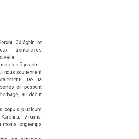
lorent Céléghin et
deux trentenaires
uvelle.
simples figurants :
ui nous soutiennent
ralement! De la
serres en passant
sherbage, au début
us depuis plusieurs
rolina, Virginie,
ou moins longtemps