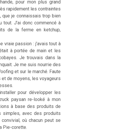
rchande, pour mon plus grand
. Très rapidement les contraintes
, que je connaissais trop bien
u tout. J’ai donc commencé à
its de la ferme en ketchup,
 vraie passion : j’avais tout à
était à portée de main et les
cobayes. Je trouvais dans la
anquait. Je me suis nourrie des
Woofing et sur le marché. Faute
s et de moyens, les voyageurs
hesses.
installer pour développer les
-truck paysan re-looké à mon
ations à base des produits de
s simples, avec des produits
) convivial, où chacun peut se
La Pie-corette.