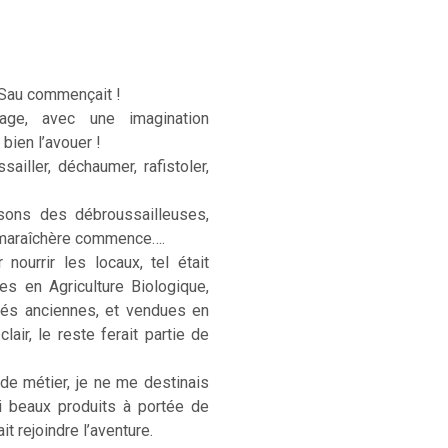
 Sau commençait !
age, avec une imagination
 bien l’avouer !
sailler, déchaumer, rafistoler,
sons des débroussailleuses,
e maraîchère commence….
ourrir les locaux, tel était
ées en Agriculture Biologique,
étés anciennes, et vendues en
lair, le reste ferait partie de
 de métier, je ne me destinais
si beaux produits à portée de
t rejoindre l’aventure.