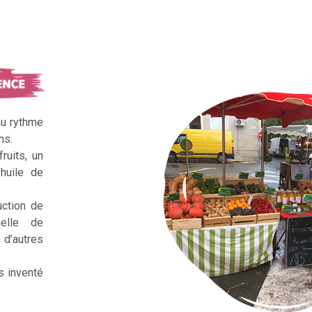
au rythme
ns.
ruits, un
huile de
uction de
nelle de
d’autres
s inventé