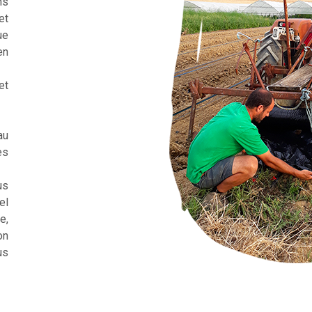
ns
et
ue
en
et
au
es
us
el
e,
on
us