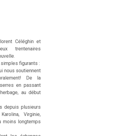
lorent Céléghin et
deux trentenaires
uvelle.
simples figurants :
ui nous soutiennent
ralement! De la
serres en passant
sherbage, au début
us depuis plusieurs
rolina, Virginie,
ou moins longtemps