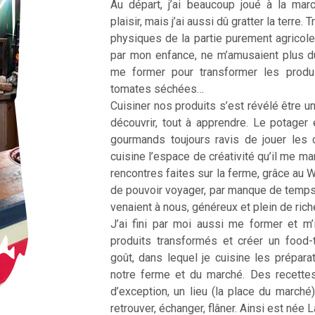
Au départ, j’ai beaucoup joué à la ma
plaisir, mais j’ai aussi dû gratter la terre
physiques de la partie purement agricole
par mon enfance, ne m’amusaient plus d
me former pour transformer les produ
tomates séchées…
Cuisiner nos produits s’est révélé être une
découvrir, tout à apprendre. Le potager 
gourmands toujours ravis de jouer les 
cuisine l’espace de créativité qu’il me m
rencontres faites sur la ferme, grâce au 
de pouvoir voyager, par manque de temp
venaient à nous, généreux et plein de ric
J’ai fini par moi aussi me former et m’
produits transformés et créer un food
goût, dans lequel je cuisine les prépar
notre ferme et du marché. Des recette
d’exception, un lieu (la place du marché
retrouver, échanger, flâner. Ainsi est née 