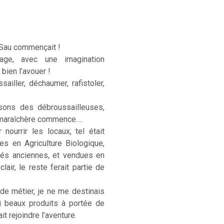
 Sau commençait !
age, avec une imagination
 bien l’avouer !
sailler, déchaumer, rafistoler,
sons des débroussailleuses,
e maraîchère commence….
ourrir les locaux, tel était
ées en Agriculture Biologique,
étés anciennes, et vendues en
lair, le reste ferait partie de
 de métier, je ne me destinais
si beaux produits à portée de
t rejoindre l’aventure.