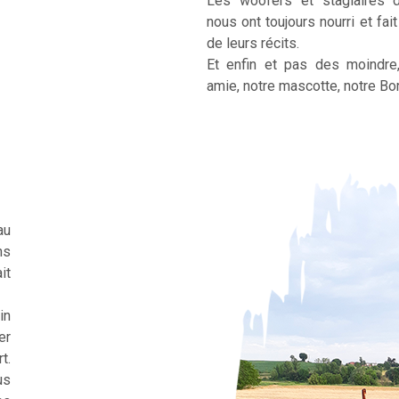
Les woofers et stagiaires 
nous ont toujours nourri et fai
de leurs récits.
Et enfin et pas des moindre
amie, notre mascotte, notre Bor
au
ns
it
in
er
t.
us