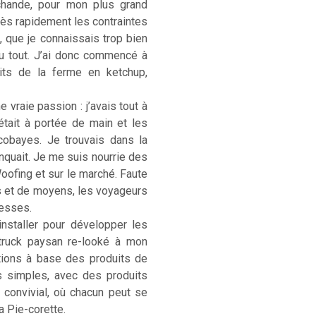
rchande, pour mon plus grand
. Très rapidement les contraintes
, que je connaissais trop bien
u tout. J’ai donc commencé à
its de la ferme en ketchup,
 vraie passion : j’avais tout à
était à portée de main et les
cobayes. Je trouvais dans la
anquait. Je me suis nourrie des
Woofing et sur le marché. Faute
s et de moyens, les voyageurs
hesses.
installer pour développer les
-truck paysan re-looké à mon
ations à base des produits de
s simples, avec des produits
) convivial, où chacun peut se
La Pie-corette.