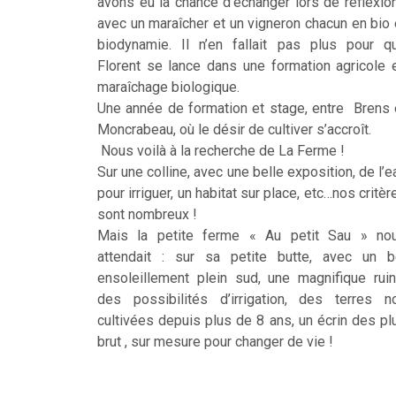
avons eu la chance d’échanger lors de réflexio
avec un maraîcher et un vigneron chacun en bio 
biodynamie. Il n’en fallait pas plus pour q
Florent se lance dans une formation agricole 
maraîchage biologique.
Une année de formation et stage, entre Brens 
Moncrabeau, où le désir de cultiver s’accroît.
Nous voilà à la recherche de La Ferme !
Sur une colline, avec une belle exposition, de l’e
pour irriguer, un habitat sur place, etc…nos critèr
sont nombreux !
Mais la petite ferme « Au petit Sau » no
attendait : sur sa petite butte, avec un b
ensoleillement plein sud, une magnifique ruin
des possibilités d’irrigation, des terres n
cultivées depuis plus de 8 ans, un écrin des pl
brut , sur mesure pour changer de vie !