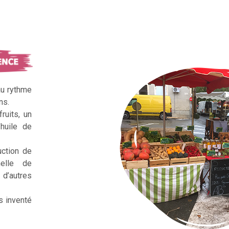
au rythme
ns.
ruits, un
huile de
uction de
nelle de
d’autres
s inventé