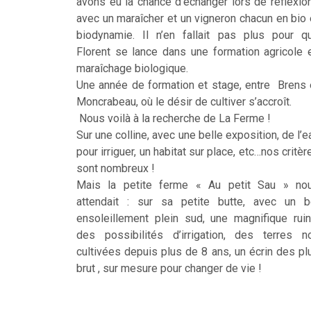
avons eu la chance d’échanger lors de réflexio
avec un maraîcher et un vigneron chacun en bio 
biodynamie. Il n’en fallait pas plus pour q
Florent se lance dans une formation agricole 
maraîchage biologique.
Une année de formation et stage, entre Brens 
Moncrabeau, où le désir de cultiver s’accroît.
Nous voilà à la recherche de La Ferme !
Sur une colline, avec une belle exposition, de l’e
pour irriguer, un habitat sur place, etc…nos critèr
sont nombreux !
Mais la petite ferme « Au petit Sau » no
attendait : sur sa petite butte, avec un b
ensoleillement plein sud, une magnifique ruin
des possibilités d’irrigation, des terres n
cultivées depuis plus de 8 ans, un écrin des pl
brut , sur mesure pour changer de vie !