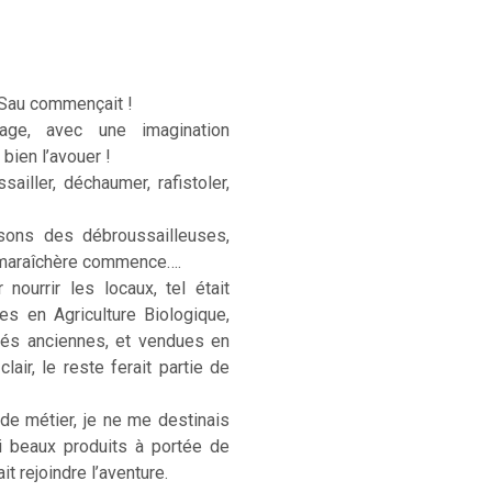
 Sau commençait !
age, avec une imagination
 bien l’avouer !
sailler, déchaumer, rafistoler,
sons des débroussailleuses,
e maraîchère commence….
ourrir les locaux, tel était
ées en Agriculture Biologique,
étés anciennes, et vendues en
lair, le reste ferait partie de
 de métier, je ne me destinais
si beaux produits à portée de
t rejoindre l’aventure.