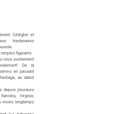
lorent Céléghin et
deux trentenaires
uvelle.
simples figurants :
ui nous soutiennent
ralement! De la
serres en passant
sherbage, au début
us depuis plusieurs
rolina, Virginie,
ou moins longtemps