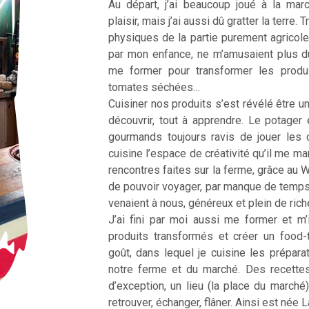
Au départ, j’ai beaucoup joué à la ma
plaisir, mais j’ai aussi dû gratter la terre
physiques de la partie purement agricole
par mon enfance, ne m’amusaient plus d
me former pour transformer les produ
tomates séchées…
Cuisiner nos produits s’est révélé être une
découvrir, tout à apprendre. Le potager 
gourmands toujours ravis de jouer les 
cuisine l’espace de créativité qu’il me m
rencontres faites sur la ferme, grâce au 
de pouvoir voyager, par manque de temp
venaient à nous, généreux et plein de ric
J’ai fini par moi aussi me former et m’
produits transformés et créer un food
goût, dans lequel je cuisine les prépar
notre ferme et du marché. Des recette
d’exception, un lieu (la place du marché
retrouver, échanger, flâner. Ainsi est née 