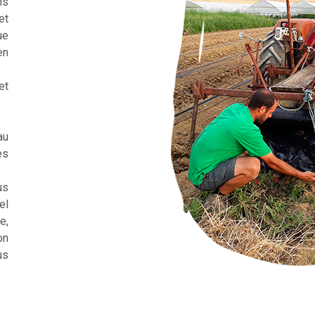
ns
et
ue
en
et
au
es
us
el
e,
on
us