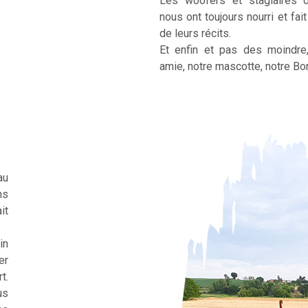
Les woofers et stagiaires 
nous ont toujours nourri et fai
de leurs récits.
Et enfin et pas des moindre
amie, notre mascotte, notre Bor
au
ns
it
in
er
t.
us