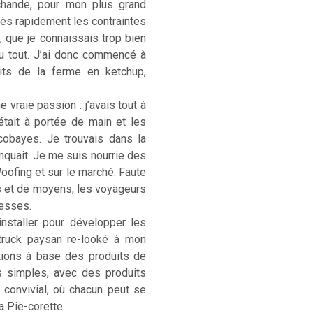
rchande, pour mon plus grand
. Très rapidement les contraintes
, que je connaissais trop bien
u tout. J’ai donc commencé à
its de la ferme en ketchup,
 vraie passion : j’avais tout à
était à portée de main et les
cobayes. Je trouvais dans la
anquait. Je me suis nourrie des
Woofing et sur le marché. Faute
s et de moyens, les voyageurs
hesses.
installer pour développer les
-truck paysan re-looké à mon
ations à base des produits de
s simples, avec des produits
) convivial, où chacun peut se
La Pie-corette.