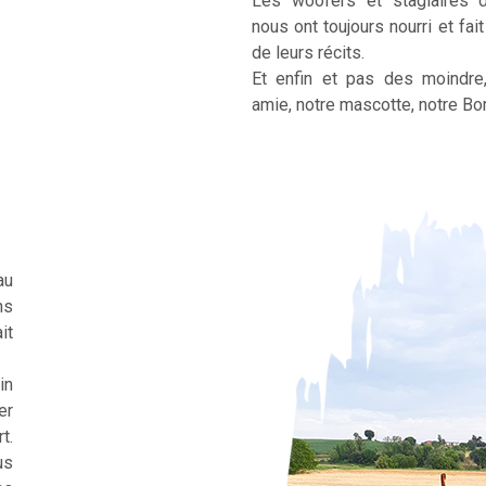
Les woofers et stagiaires 
nous ont toujours nourri et fai
de leurs récits.
Et enfin et pas des moindre
amie, notre mascotte, notre Bor
au
ns
it
in
er
t.
us