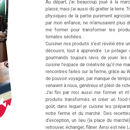
Au départ, j’ai beaucoup joué à la ma
plaisir, mais j’ai aussi dû gratter la terre
physiques de la partie purement agricole
par mon enfance, ne m’amusaient plus d
me former pour transformer les produ
tomates séchées…
Cuisiner nos produits s’est révélé être une
découvrir, tout à apprendre. Le potager 
gourmands toujours ravis de jouer les 
cuisine l’espace de créativité qu’il me m
rencontres faites sur la ferme, grâce au 
de pouvoir voyager, par manque de temp
venaient à nous, généreux et plein de ric
J’ai fini par moi aussi me former et m’
produits transformés et créer un food
goût, dans lequel je cuisine les prépar
notre ferme et du marché. Des recette
d’exception, un lieu (la place du marché
retrouver, échanger, flâner. Ainsi est née 