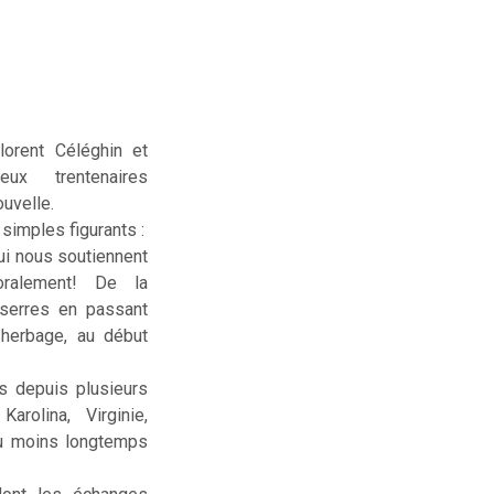
lorent Céléghin et
deux trentenaires
uvelle.
simples figurants :
ui nous soutiennent
ralement! De la
serres en passant
sherbage, au début
us depuis plusieurs
rolina, Virginie,
ou moins longtemps