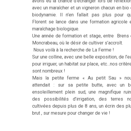
avons eu la chance d’échanger lors de réflexio
avec un maraîcher et un vigneron chacun en bio 
biodynamie. Il n’en fallait pas plus pour q
Florent se lance dans une formation agricole 
maraîchage biologique.
Une année de formation et stage, entre Brens 
Moncrabeau, où le désir de cultiver s’accroît.
Nous voilà à la recherche de La Ferme !
Sur une colline, avec une belle exposition, de l’e
pour irriguer, un habitat sur place, etc…nos critèr
sont nombreux !
Mais la petite ferme « Au petit Sau » no
attendait : sur sa petite butte, avec un b
ensoleillement plein sud, une magnifique ruin
des possibilités d’irrigation, des terres n
cultivées depuis plus de 8 ans, un écrin des pl
brut , sur mesure pour changer de vie !