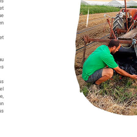
ns
et
ue
en
et
au
es
us
el
e,
on
us