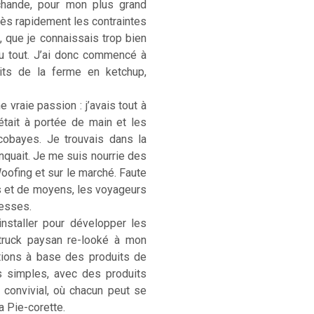
rchande, pour mon plus grand
. Très rapidement les contraintes
, que je connaissais trop bien
u tout. J’ai donc commencé à
its de la ferme en ketchup,
 vraie passion : j’avais tout à
était à portée de main et les
cobayes. Je trouvais dans la
anquait. Je me suis nourrie des
Woofing et sur le marché. Faute
s et de moyens, les voyageurs
hesses.
installer pour développer les
-truck paysan re-looké à mon
ations à base des produits de
s simples, avec des produits
) convivial, où chacun peut se
La Pie-corette.