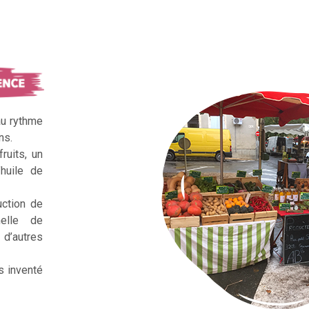
au rythme
ns.
ruits, un
huile de
uction de
nelle de
d’autres
s inventé