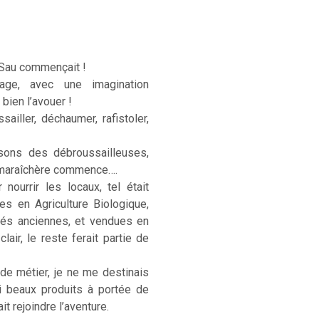
 Sau commençait !
age, avec une imagination
 bien l’avouer !
sailler, déchaumer, rafistoler,
sons des débroussailleuses,
e maraîchère commence….
ourrir les locaux, tel était
ées en Agriculture Biologique,
étés anciennes, et vendues en
lair, le reste ferait partie de
 de métier, je ne me destinais
si beaux produits à portée de
t rejoindre l’aventure.