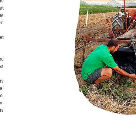
ns
et
ue
en
et
au
es
us
el
e,
on
us