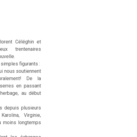
lorent Céléghin et
deux trentenaires
uvelle.
simples figurants :
ui nous soutiennent
ralement! De la
serres en passant
sherbage, au début
us depuis plusieurs
rolina, Virginie,
ou moins longtemps