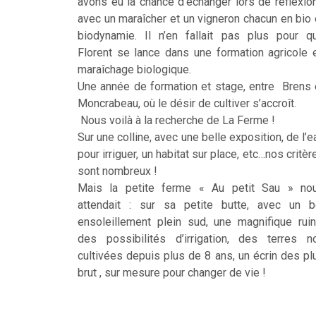
avons eu la chance d’échanger lors de réflexio
avec un maraîcher et un vigneron chacun en bio 
biodynamie. Il n’en fallait pas plus pour q
Florent se lance dans une formation agricole 
maraîchage biologique.
Une année de formation et stage, entre Brens 
Moncrabeau, où le désir de cultiver s’accroît.
Nous voilà à la recherche de La Ferme !
Sur une colline, avec une belle exposition, de l’e
pour irriguer, un habitat sur place, etc…nos critèr
sont nombreux !
Mais la petite ferme « Au petit Sau » no
attendait : sur sa petite butte, avec un b
ensoleillement plein sud, une magnifique ruin
des possibilités d’irrigation, des terres n
cultivées depuis plus de 8 ans, un écrin des pl
brut , sur mesure pour changer de vie !