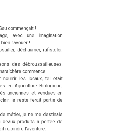
 Sau commençait !
age, avec une imagination
 bien l’avouer !
sailler, déchaumer, rafistoler,
sons des débroussailleuses,
e maraîchère commence….
ourrir les locaux, tel était
ées en Agriculture Biologique,
étés anciennes, et vendues en
lair, le reste ferait partie de
 de métier, je ne me destinais
si beaux produits à portée de
t rejoindre l’aventure.