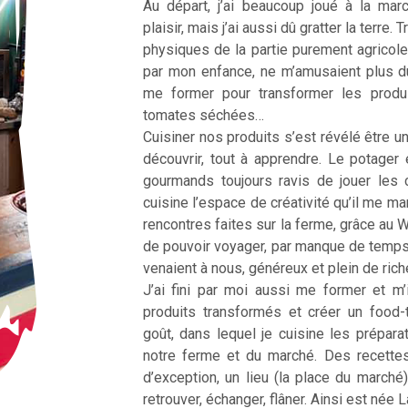
Au départ, j’ai beaucoup joué à la ma
plaisir, mais j’ai aussi dû gratter la terre
physiques de la partie purement agricole
par mon enfance, ne m’amusaient plus d
me former pour transformer les produ
tomates séchées…
Cuisiner nos produits s’est révélé être une
découvrir, tout à apprendre. Le potager 
gourmands toujours ravis de jouer les 
cuisine l’espace de créativité qu’il me m
rencontres faites sur la ferme, grâce au 
de pouvoir voyager, par manque de temp
venaient à nous, généreux et plein de ric
J’ai fini par moi aussi me former et m’
produits transformés et créer un food
goût, dans lequel je cuisine les prépar
notre ferme et du marché. Des recette
d’exception, un lieu (la place du marché
retrouver, échanger, flâner. Ainsi est née 