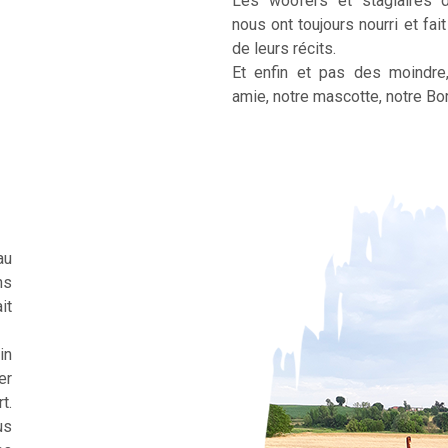
Les woofers et stagiaires 
nous ont toujours nourri et fai
de leurs récits.
Et enfin et pas des moindre
amie, notre mascotte, notre Bor
au
ns
it
in
er
t.
us