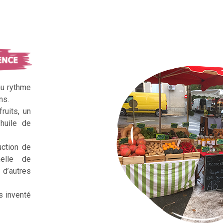
au rythme
ns.
ruits, un
huile de
uction de
nelle de
d’autres
s inventé