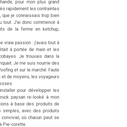
rchande, pour mon plus grand
. Très rapidement les contraintes
, que je connaissais trop bien
u tout. J’ai donc commencé à
its de la ferme en ketchup,
 vraie passion : j’avais tout à
était à portée de main et les
cobayes. Je trouvais dans la
anquait. Je me suis nourrie des
Woofing et sur le marché. Faute
s et de moyens, les voyageurs
hesses.
installer pour développer les
-truck paysan re-looké à mon
ations à base des produits de
s simples, avec des produits
) convivial, où chacun peut se
La Pie-corette.