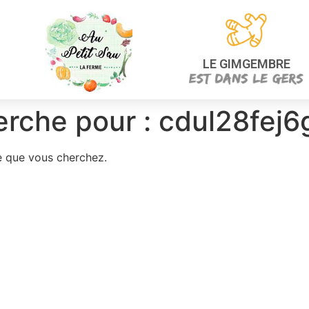
LE GIMGEMBRE
erche pour :
cdul28fej6
e que vous cherchez.